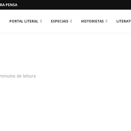
RA PENSAR O MUNDO...
PORTAL LITERAL
ESPECIAIS
HISTORIETAS
LITERA
minutos de leitura