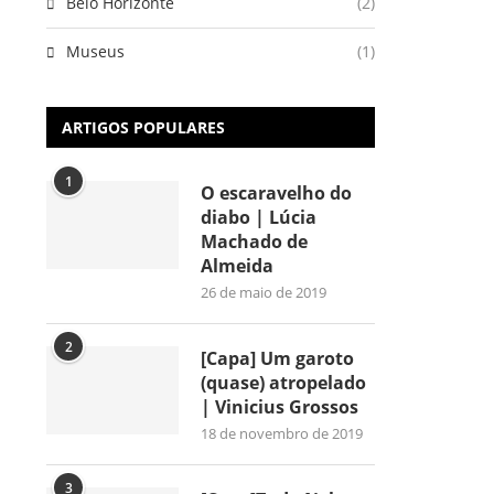
Belo Horizonte
(2)
Museus
(1)
ARTIGOS POPULARES
1
O escaravelho do
diabo | Lúcia
Machado de
Almeida
26 de maio de 2019
2
[Capa] Um garoto
(quase) atropelado
| Vinicius Grossos
18 de novembro de 2019
3