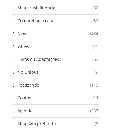
Meu crush literário
(32)
Comprei pela capa
(39)
News
(484)
Vilões
(11)
Livros ou Adaptações?
(62)
No Ônibus
(9)
Poetizando
(113)
Contos
(14)
Agenda
(567)
Meu livro preferido
(3)