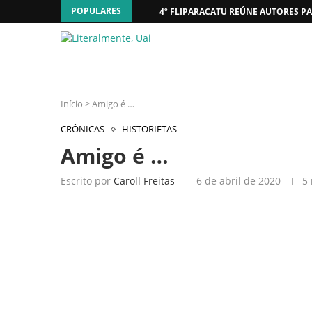
POPULARES
4º FLIPARACATU REÚNE AUTORES PA
Início
>
Amigo é …
CRÔNICAS
HISTORIETAS
Amigo é …
Escrito por
Caroll Freitas
6 de abril de 2020
5 