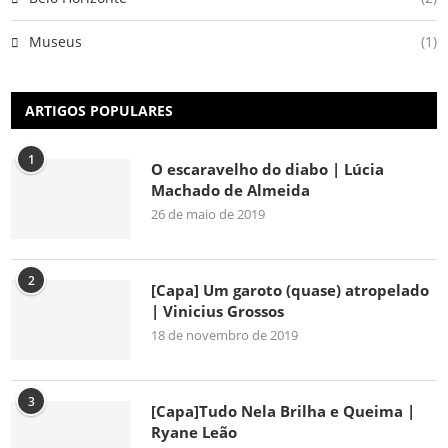
Museus
(1)
ARTIGOS POPULARES
1
O escaravelho do diabo | Lúcia
Machado de Almeida
26 de maio de 2019
2
[Capa] Um garoto (quase) atropelado
| Vinicius Grossos
18 de novembro de 2019
3
[Capa]Tudo Nela Brilha e Queima |
Ryane Leão