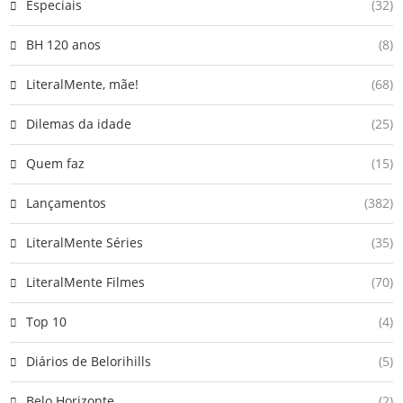
Especiais
(32)
BH 120 anos
(8)
LiteralMente, mãe!
(68)
Dilemas da idade
(25)
Quem faz
(15)
Lançamentos
(382)
LiteralMente Séries
(35)
LiteralMente Filmes
(70)
Top 10
(4)
Diários de Belorihills
(5)
Belo Horizonte
(2)