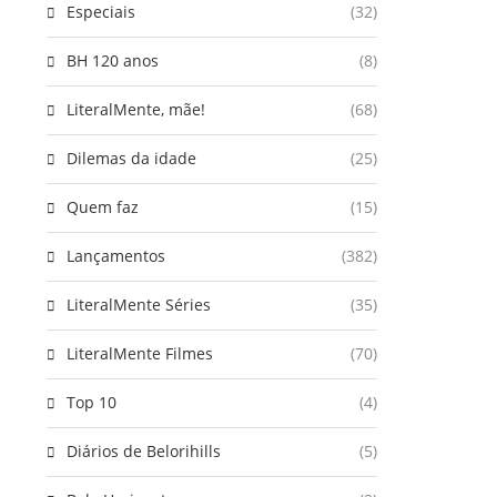
Especiais
(32)
BH 120 anos
(8)
LiteralMente, mãe!
(68)
Dilemas da idade
(25)
Quem faz
(15)
Lançamentos
(382)
LiteralMente Séries
(35)
LiteralMente Filmes
(70)
Top 10
(4)
Diários de Belorihills
(5)