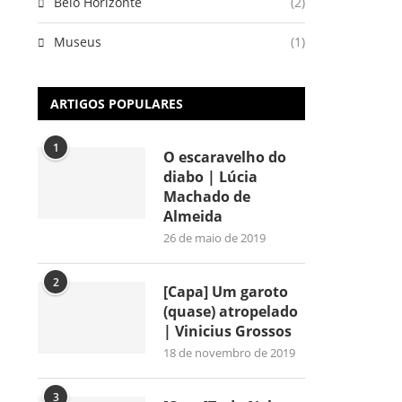
Belo Horizonte
(2)
Museus
(1)
ARTIGOS POPULARES
1
O escaravelho do
diabo | Lúcia
Machado de
Almeida
26 de maio de 2019
2
[Capa] Um garoto
(quase) atropelado
| Vinicius Grossos
18 de novembro de 2019
3