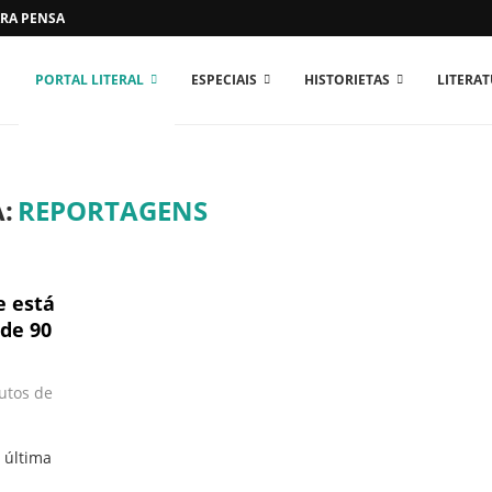
RA PENSAR O MUNDO...
PORTAL LITERAL
ESPECIAIS
HISTORIETAS
LITERA
:
REPORTAGENS
e está
 de 90
utos de
a última