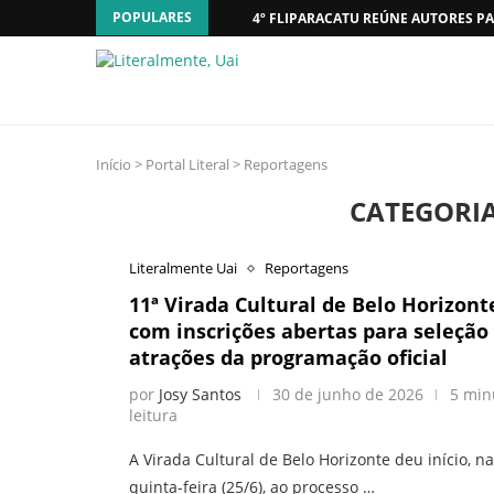
POPULARES
4º FLIPARACATU REÚNE AUTORES PA
Início
>
Portal Literal
>
Reportagens
CATEGORIA
Literalmente Uai
Reportagens
11ª Virada Cultural de Belo Horizont
com inscrições abertas para seleção
atrações da programação oficial
por
Josy Santos
30 de junho de 2026
5 min
leitura
A Virada Cultural de Belo Horizonte deu início, n
quinta-feira (25/6), ao processo …