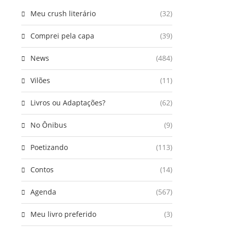
Meu crush literário
(32)
Comprei pela capa
(39)
News
(484)
Vilões
(11)
Livros ou Adaptações?
(62)
No Ônibus
(9)
Poetizando
(113)
Contos
(14)
Agenda
(567)
Meu livro preferido
(3)