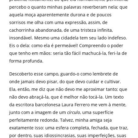
percebo o quanto minhas palavras reverberam nela; que
aquela moça aparentemente durona e de poucos
sorrisos me olha com uma expressão, assim, de
cachorrinha abandonada, de uma tristeza infinita,
insondável. Mesmo uma cidadela tem seu lado indefeso.
Eis o dela: como ela é permeável! Compreendo o poder
que tenho em mãos: seria tão fácil machucá-la, feri-la de
forma profunda.
Descoberto esse campo, guardo-o como lembrete de
onde jamais devo pisar, do que devo cuidar e cultivar.
Ela, então, me diz que não devo me aproximar tanto; que
não devo abraçá-la, que é melhor não tocá-la. Um texto
da escritora barcelonesa Laura Ferrero me vem à mente,
junto com a imagem de um
círculo
, uma superfície
perfeitamente redonda. Talvez, minha amiga seja
exatamente isso: uma esfera completa, fechada, que traz,
por dentro, suas idiossincrasias, suas imperfeições, suas