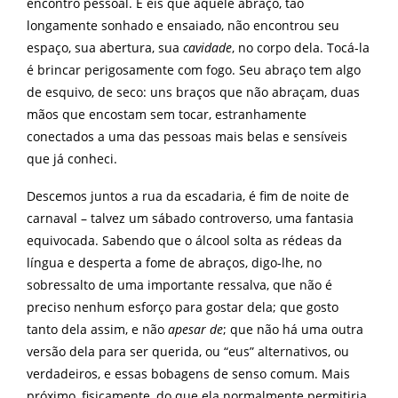
encontro pessoal. E eis que aquele abraço, tão
longamente sonhado e ensaiado, não encontrou seu
espaço, sua abertura, sua
cavidade
, no corpo dela. Tocá-la
é brincar perigosamente com fogo. Seu abraço tem algo
de esquivo, de seco: uns braços que não abraçam, duas
mãos que encostam sem tocar, estranhamente
conectados a uma das pessoas mais belas e sensíveis
que já conheci.
Descemos juntos a rua da escadaria, é fim de noite de
carnaval – talvez um sábado controverso, uma fantasia
equivocada. Sabendo que o álcool solta as rédeas da
língua e desperta a fome de abraços, digo-lhe, no
sobressalto de uma importante ressalva, que não é
preciso nenhum esforço para gostar dela; que gosto
tanto dela assim, e não
apesar de
; que não há uma outra
versão dela para ser querida, ou “eus” alternativos, ou
verdadeiros, e essas bobagens de senso comum. Mais
próximo, fisicamente, do que ela normalmente permitiria,