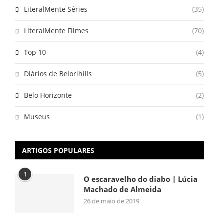
LiteralMente Séries
(35)
LiteralMente Filmes
(70)
Top 10
(4)
Diários de Belorihills
(5)
Belo Horizonte
(2)
Museus
(1)
ARTIGOS POPULARES
1
O escaravelho do diabo | Lúcia
Machado de Almeida
26 de maio de 2019