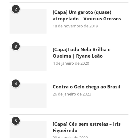
2
[Capa] Um garoto (quase)
atropelado | Vinicius Grossos
18 de novembro de 2019
3
[Capa]Tudo Nela Brilha e
Queima | Ryane Leão
4 de janeiro de 2020
4
Contra o Gelo chega ao Brasil
26 de janeiro de 2023
5
[Capa] Céu sem estrelas – Iris
Figueiredo
20 de maio de 2020