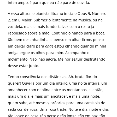
interrompo, é para que eu não pare de ouvi-la.
A essa altura, o pianista lituano inicia o Opus 9, Número
2, em E Maior. Submerjo lentamente na música, ou na
voz dela, mais e mais fundo, talvez com o rosto já
repousado sobre a mão. Continuo olhando para a boca,
tão bem desenhadinha, e penso em olhar firme, penso
em deixar claro para
onde
estou olhando quando minha
amiga ergue os olhos para mim. Acompanho o
movimento. Não, não agora. Melhor seguir desfrutando
desse estar junto.
Tenho consciência das distâncias. Ah, bruta flor do
querer! Ouvi-la por um dia inteiro, uma noite inteira, um
amanhecer com neblina entre as montanhas, e, então,
mais um dia, e mais um anoitecer, e mais uma noite,
quem sabe, até mesmo, próprios para uma camisola de
seda cor-de-rosa. Uma rosa triste. Noite e dia, noite e dia,
tão longe de casa, tão perto e tão longe, tão em paz, tão