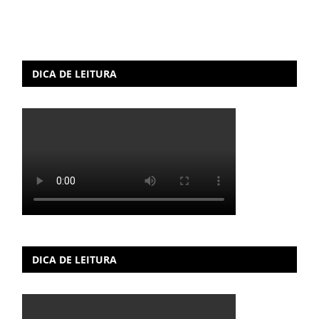
DICA DE LEITURA
DICA DE LEITURA