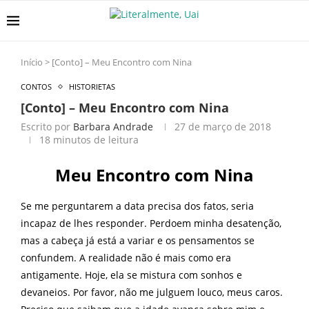
Início
>
[Conto] – Meu Encontro com Nina
CONTOS
HISTORIETAS
[Conto] – Meu Encontro com Nina
Escrito por
Barbara Andrade
27 de março de 2018
18 minutos de leitura
Meu Encontro com Nina
Se me perguntarem a data precisa dos fatos, seria
incapaz de lhes responder. Perdoem minha desatenção,
mas a cabeça já está a variar e os pensamentos se
confundem. A realidade não é mais como era
antigamente. Hoje, ela se mistura com sonhos e
devaneios. Por favor, não me julguem louco, meus caros.