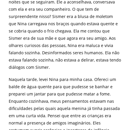
noites que se seguiram. Ele a aconselhava, conversava
com ela e era seu companheiro. O que tem de
surpreendente nisso? Sismer era a blusa de moletom
que Nina carregava nos braços quando estava quente e
se cobria quando o frio chegava. Ela me contou que
Sismer era de sua mãe e que agora era seu amigo. Aos
olhares curiosos das pessoas, Nina era maluca e vivia
falando sozinha. Desinformados seres humanos. Ela não
estava falando sozinha, não estava a delirar, estava tendo
diálogos com Sismer.
Naquela tarde, levei Nina para minha casa. Ofereci um
balde de água quente para que pudesse se banhar e
preparei um jantar para que pudesse matar a fome.
Enquanto cozinhava, meus pensamentos estavam nas
dificuldades pelas quais aquela menina já tinha passada
em uma curta vida. Pensei que entre as crianças era
normal a presença de amigos imaginários. Eles