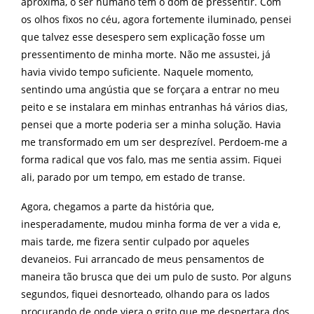
aproxima, o ser humano tem o dom de pressentir. Com
os olhos fixos no céu, agora fortemente iluminado, pensei
que talvez esse desespero sem explicação fosse um
pressentimento de minha morte. Não me assustei, já
havia vivido tempo suficiente. Naquele momento,
sentindo uma angústia que se forçara a entrar no meu
peito e se instalara em minhas entranhas há vários dias,
pensei que a morte poderia ser a minha solução. Havia
me transformado em um ser desprezível. Perdoem-me a
forma radical que vos falo, mas me sentia assim. Fiquei
ali, parado por um tempo, em estado de transe.
Agora, chegamos a parte da história que,
inesperadamente, mudou minha forma de ver a vida e,
mais tarde, me fizera sentir culpado por aqueles
devaneios. Fui arrancado de meus pensamentos de
maneira tão brusca que dei um pulo de susto. Por alguns
segundos, fiquei desnorteado, olhando para os lados
procurando de onde viera o grito que me despertara dos