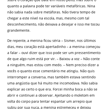
quanto a palavra pode ter variáveis metafóricas. Nina
não sabia nada sobre metáforas. Não tivera tempo de
chegar a este nível na escola, mas, mesmo com tal
desconhecimento, não deixava a desejar e isso me tocou
grandemente.
De repente, a menina ficou séria – Sismer, nos últimos
dias, meu coração está apertadinho – a menina começou
a falar – ouvi dizer que isso pode ser um pressentimento
de que algo ruim está por vir. – Baixou a voz – Não conte
a ninguém, mas estou com medo. – Nem preciso dizer a
vocês o quanto esse comentário me atingiu. Não quis
interromper a conversa, mas também estava sentindo
uma angústia que há muito me incomodava. Não sabia
explicar ao certo o que era. Forcei minha boca a não se
abrir e continuei a observar. Ajeitando o moletom em
volta do corpo para tentar espantar um arrepio que
subiu por sua nuca, a menina estremeceu e deixou