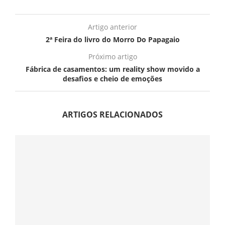
Artigo anterior
2ª Feira do livro do Morro Do Papagaio
Próximo artigo
Fábrica de casamentos: um reality show movido a
desafios e cheio de emoções
ARTIGOS RELACIONADOS