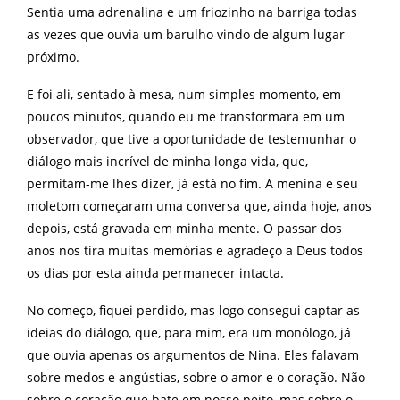
Sentia uma adrenalina e um friozinho na barriga todas
as vezes que ouvia um barulho vindo de algum lugar
próximo.
E foi ali, sentado à mesa, num simples momento, em
poucos minutos, quando eu me transformara em um
observador, que tive a oportunidade de testemunhar o
diálogo mais incrível de minha longa vida, que,
permitam-me lhes dizer, já está no fim. A menina e seu
moletom começaram uma conversa que, ainda hoje, anos
depois, está gravada em minha mente. O passar dos
anos nos tira muitas memórias e agradeço a Deus todos
os dias por esta ainda permanecer intacta.
No começo, fiquei perdido, mas logo consegui captar as
ideias do diálogo, que, para mim, era um monólogo, já
que ouvia apenas os argumentos de Nina. Eles falavam
sobre medos e angústias, sobre o amor e o coração. Não
sobre o coração que bate em nosso peito, mas sobre o