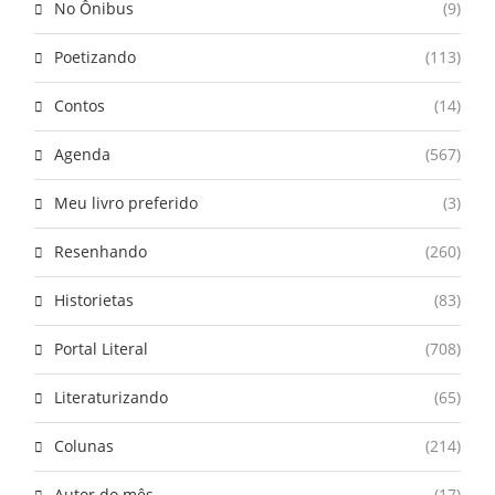
No Ônibus
(9)
Poetizando
(113)
Contos
(14)
Agenda
(567)
Meu livro preferido
(3)
Resenhando
(260)
Historietas
(83)
Portal Literal
(708)
Literaturizando
(65)
Colunas
(214)
Autor do mês
(17)