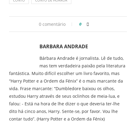
CONTO
CONTO DE HORROR
0 comentário
0
BARBARA ANDRADE
Bárbara Andrade é jornalista. Lê de tudo,
mas tem verdadeira paixão pela literatura
fantástica. Muito difícil escolher um livro favorito, mas
“Harry Potter e a Ordem da Fénix” é o mais marcante da
vida. Frase marcante: “Dumbledore baixou os olhos,
estudou Harry através de seus oclinhos de meia-lua, e
falou: - Está na hora de lhe dizer o que deveria ter-lhe
dito há cinco anos, Harry. Sente-se, por favor. Vou lhe
contar tudo”. (Harry Potter e a Ordem da Fénix)