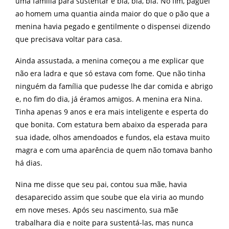
uma família para sustentar e blá, blá, blá. No fim, paguei
ao homem uma quantia ainda maior do que o pão que a
menina havia pegado e gentilmente o dispensei dizendo
que precisava voltar para casa.
Ainda assustada, a menina começou a me explicar que
não era ladra e que só estava com fome. Que não tinha
ninguém da família que pudesse lhe dar comida e abrigo
e, no fim do dia, já éramos amigos. A menina era Nina.
Tinha apenas 9 anos e era mais inteligente e esperta do
que bonita. Com estatura bem abaixo da esperada para
sua idade, olhos amendoados e fundos, ela estava muito
magra e com uma aparência de quem não tomava banho
há dias.
Nina me disse que seu pai, contou sua mãe, havia
desaparecido assim que soube que ela viria ao mundo
em nove meses. Após seu nascimento, sua mãe
trabalhara dia e noite para sustentá-las, mas nunca