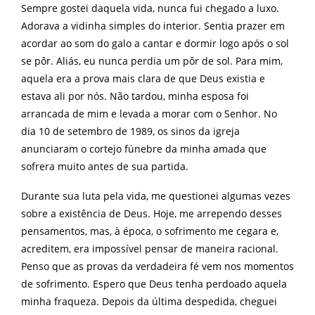
Sempre gostei daquela vida, nunca fui chegado a luxo.
Adorava a vidinha simples do interior. Sentia prazer em
acordar ao som do galo a cantar e dormir logo após o sol
se pôr. Aliás, eu nunca perdia um pôr de sol. Para mim,
aquela era a prova mais clara de que Deus existia e
estava ali por nós. Não tardou, minha esposa foi
arrancada de mim e levada a morar com o Senhor. No
dia 10 de setembro de 1989, os sinos da igreja
anunciaram o cortejo fúnebre da minha amada que
sofrera muito antes de sua partida.
Durante sua luta pela vida, me questionei algumas vezes
sobre a existência de Deus. Hoje, me arrependo desses
pensamentos, mas, à época, o sofrimento me cegara e,
acreditem, era impossível pensar de maneira racional.
Penso que as provas da verdadeira fé vem nos momentos
de sofrimento. Espero que Deus tenha perdoado aquela
minha fraqueza. Depois da última despedida, cheguei