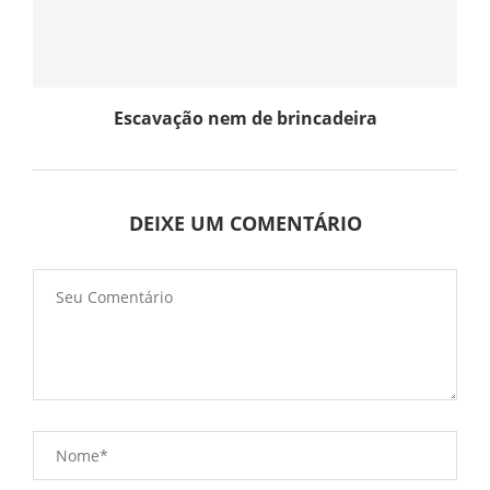
Escavação nem de brincadeira
DEIXE UM COMENTÁRIO