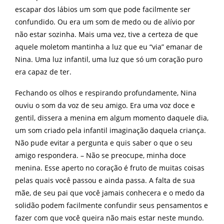
escapar dos lábios um som que pode facilmente ser
confundido. Ou era um som de medo ou de alívio por
não estar sozinha. Mais uma vez, tive a certeza de que
aquele moletom mantinha a luz que eu “via” emanar de
Nina. Uma luz infantil, uma luz que só um coração puro
era capaz de ter.
Fechando os olhos e respirando profundamente, Nina
ouviu o som da voz de seu amigo. Era uma voz doce e
gentil, dissera a menina em algum momento daquele dia,
um som criado pela infantil imaginação daquela criança.
Não pude evitar a pergunta e quis saber o que o seu
amigo respondera. – Não se preocupe, minha doce
menina. Esse aperto no coração é fruto de muitas coisas
pelas quais você passou e ainda passa. A falta de sua
mãe, de seu pai que você jamais conhecera e o medo da
solidão podem facilmente confundir seus pensamentos e
fazer com que você queira não mais estar neste mundo.