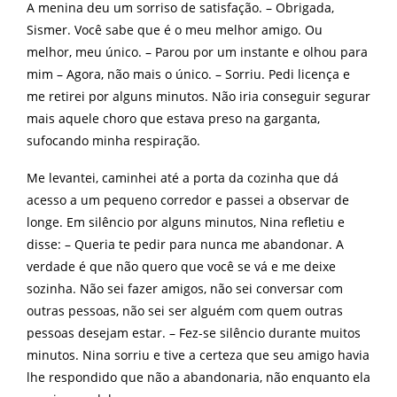
A menina deu um sorriso de satisfação. – Obrigada,
Sismer. Você sabe que é o meu melhor amigo. Ou
melhor, meu único. – Parou por um instante e olhou para
mim – Agora, não mais o único. – Sorriu. Pedi licença e
me retirei por alguns minutos. Não iria conseguir segurar
mais aquele choro que estava preso na garganta,
sufocando minha respiração.
Me levantei, caminhei até a porta da cozinha que dá
acesso a um pequeno corredor e passei a observar de
longe. Em silêncio por alguns minutos, Nina refletiu e
disse: – Queria te pedir para nunca me abandonar. A
verdade é que não quero que você se vá e me deixe
sozinha. Não sei fazer amigos, não sei conversar com
outras pessoas, não sei ser alguém com quem outras
pessoas desejam estar. – Fez-se silêncio durante muitos
minutos. Nina sorriu e tive a certeza que seu amigo havia
lhe respondido que não a abandonaria, não enquanto ela