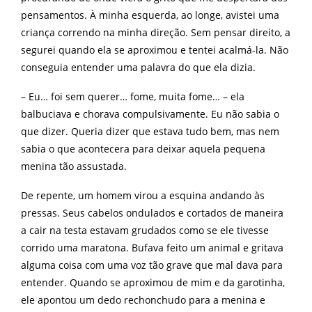
pensamentos. À minha esquerda, ao longe, avistei uma
criança correndo na minha direção. Sem pensar direito, a
segurei quando ela se aproximou e tentei acalmá-la. Não
conseguia entender uma palavra do que ela dizia.
– Eu… foi sem querer… fome, muita fome… – ela
balbuciava e chorava compulsivamente. Eu não sabia o
que dizer. Queria dizer que estava tudo bem, mas nem
sabia o que acontecera para deixar aquela pequena
menina tão assustada.
De repente, um homem virou a esquina andando às
pressas. Seus cabelos ondulados e cortados de maneira
a cair na testa estavam grudados como se ele tivesse
corrido uma maratona. Bufava feito um animal e gritava
alguma coisa com uma voz tão grave que mal dava para
entender. Quando se aproximou de mim e da garotinha,
ele apontou um dedo rechonchudo para a menina e