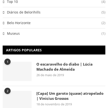
Top 10
(4)
Diários de Belorihills
(5)
Belo Horizonte
(2)
Museus
(1)
ARTIGOS POPULARES
1
O escaravelho do diabo | Lúcia
Machado de Almeida
26 de maio de 2019
2
[Capa] Um garoto (quase) atropelado
| Vinicius Grossos
18 de novembro de 2019