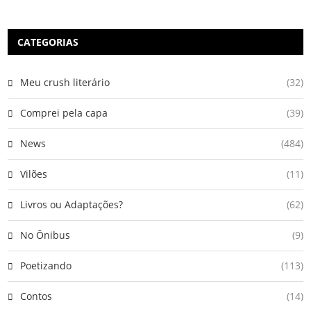
CATEGORIAS
Meu crush literário
(32)
Comprei pela capa
(39)
News
(484)
Vilões
(11)
Livros ou Adaptações?
(62)
No Ônibus
(9)
Poetizando
(113)
Contos
(14)