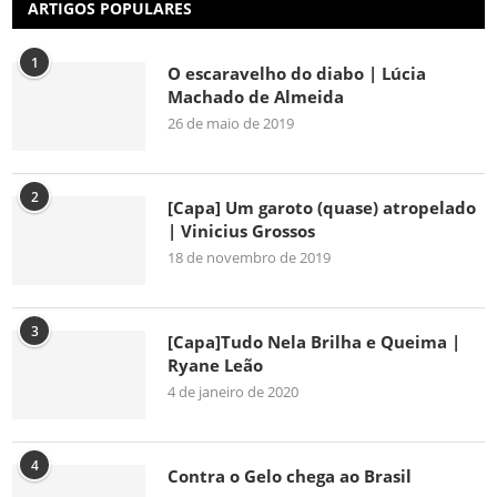
ARTIGOS POPULARES
1
O escaravelho do diabo | Lúcia
Machado de Almeida
26 de maio de 2019
2
[Capa] Um garoto (quase) atropelado
| Vinicius Grossos
18 de novembro de 2019
3
[Capa]Tudo Nela Brilha e Queima |
Ryane Leão
4 de janeiro de 2020
4
Contra o Gelo chega ao Brasil