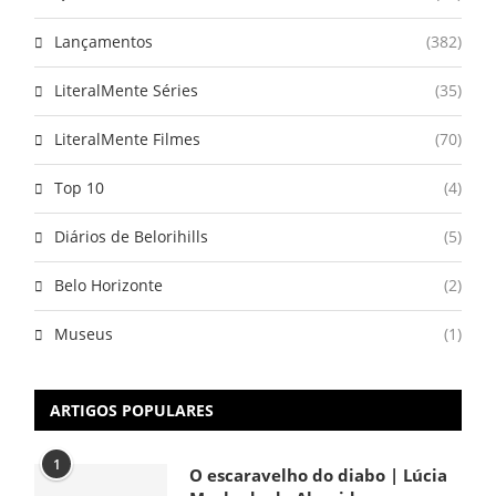
Lançamentos
(382)
LiteralMente Séries
(35)
LiteralMente Filmes
(70)
Top 10
(4)
Diários de Belorihills
(5)
Belo Horizonte
(2)
Museus
(1)
ARTIGOS POPULARES
1
O escaravelho do diabo | Lúcia