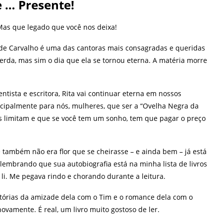
e … Presente!
Mas que legado que você nos deixa!
 de Carvalho é uma das cantoras mais consagradas e queridas
erda, mas sim o dia que ela se tornou eterna. A matéria morre
ntista e escritora, Rita vai continuar eterna em nossos
ncipalmente para nós, mulheres, que ser a “Ovelha Negra da
s limitam e que se você tem um sonho, tem que pagar o preço
ambém não era flor que se cheirasse – e ainda bem – já está
lembrando que sua autobiografia está na minha lista de livros
á li. Me pegava rindo e chorando durante a leitura.
stórias da amizade dela com o Tim e o romance dela com o
novamente. É real, um livro muito gostoso de ler.