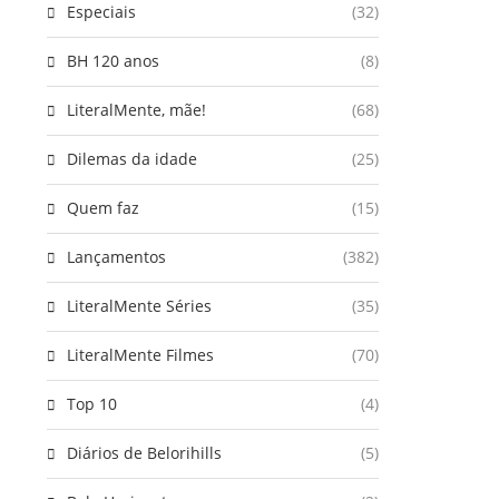
Especiais
(32)
BH 120 anos
(8)
LiteralMente, mãe!
(68)
Dilemas da idade
(25)
Quem faz
(15)
Lançamentos
(382)
LiteralMente Séries
(35)
LiteralMente Filmes
(70)
Top 10
(4)
Diários de Belorihills
(5)