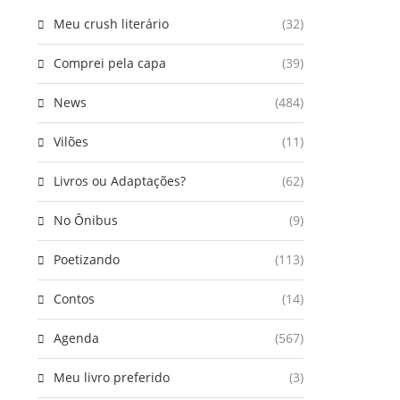
Meu crush literário
(32)
Comprei pela capa
(39)
News
(484)
Vilões
(11)
Livros ou Adaptações?
(62)
No Ônibus
(9)
Poetizando
(113)
Contos
(14)
Agenda
(567)
Meu livro preferido
(3)