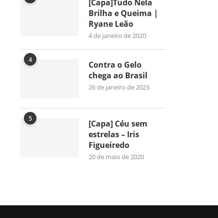
[Capa]Tudo Nela
Brilha e Queima |
Ryane Leão
4 de janeiro de 2020
4
Contra o Gelo
chega ao Brasil
26 de janeiro de 2023
5
[Capa] Céu sem
estrelas – Iris
Figueiredo
20 de maio de 2020