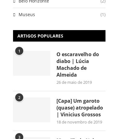
Belo Horizonte
(2)
Museus
(1)
ARTIGOS POPULARES
1
O escaravelho do
diabo | Lúcia
Machado de
Almeida
26 de maio de 2019
2
[Capa] Um garoto
(quase) atropelado
| Vinicius Grossos
18 de novembro de 2019
3