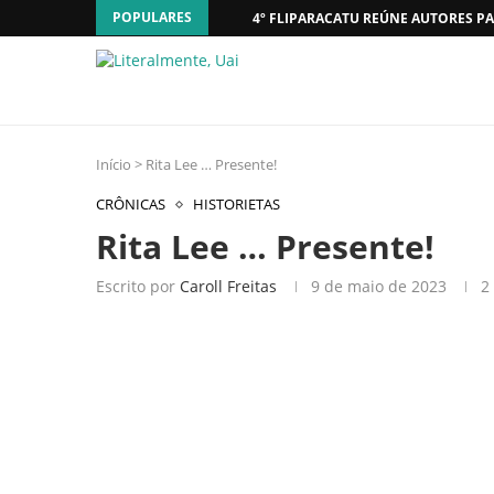
POPULARES
4º FLIPARACATU REÚNE AUTORES PA
Início
>
Rita Lee … Presente!
CRÔNICAS
HISTORIETAS
Rita Lee … Presente!
Escrito por
Caroll Freitas
9 de maio de 2023
2