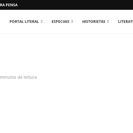
RA PENSAR O MUNDO...
PORTAL LITERAL
ESPECIAIS
HISTORIETAS
LITERA
 minutos de leitura