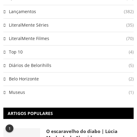
Lançamentos
(382)
LiteralMente Séries
(35)
LiteralMente Filmes
(70)
Top 10
(4)
Diários de Belorihills
(5)
Belo Horizonte
(2)
Museus
(1)
ARTIGOS POPULARES
1
O escaravelho do diabo | Lúcia