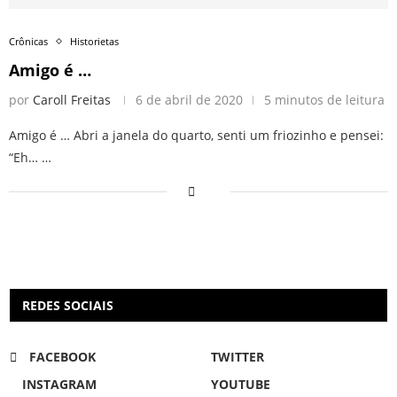
Crônicas
Historietas
Amigo é …
por
Caroll Freitas
6 de abril de 2020
5 minutos de leitura
Amigo é … Abri a janela do quarto, senti um friozinho e pensei:
“Eh… …
REDES SOCIAIS
FACEBOOK
TWITTER
INSTAGRAM
YOUTUBE