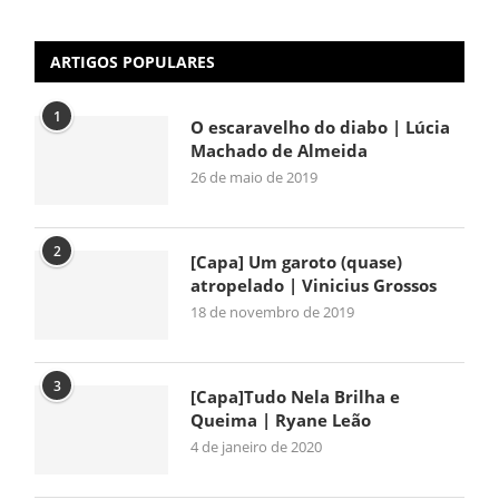
ARTIGOS POPULARES
1
O escaravelho do diabo | Lúcia
Machado de Almeida
26 de maio de 2019
2
[Capa] Um garoto (quase)
atropelado | Vinicius Grossos
18 de novembro de 2019
3
[Capa]Tudo Nela Brilha e
Queima | Ryane Leão
4 de janeiro de 2020