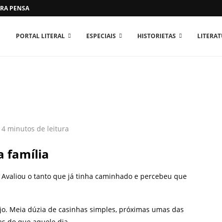
RA PENSAR O MUNDO...
PORTAL LITERAL
ESPECIAIS
HISTORIETAS
LITERA
4 minutos de leitura
a família
 Avaliou o tanto que já tinha caminhado e percebeu que
jo. Meia dúzia de casinhas simples, próximas umas das
as do que aquele dia.