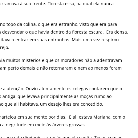
rramava à sua frente. Floresta essa, na qual ela nunca
 topo da colina, o que era estranho, visto que era para
 desvendar o que havia dentro da floresta escura. Era densa,
itava a entrar em suas entranhas. Mais uma vez respirou
rejo.
via muitos mistérios e que os moradores não a adentravam
aram perto demais e não retornaram e nem ao menos foram
e a atenção. Ouviu atentamente os colegas contarem que o
to antiga, que levava principalmente as moças rumo ao
 que ali habitava, um desejo lhes era concedido.
 martelou em sua mente por dias. E ali estava Mariana, com o
 a negritude em meio às árvores grossas.
a capaz de diminuir a atração que ela sentia. Tocou com as