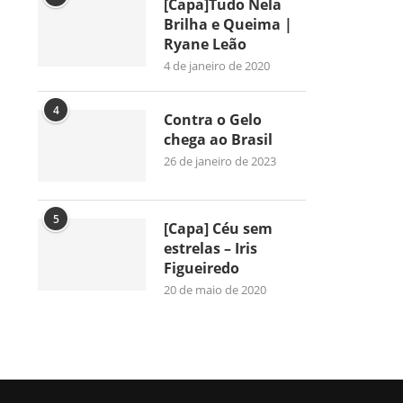
[Capa]Tudo Nela
Brilha e Queima |
Ryane Leão
4 de janeiro de 2020
4
Contra o Gelo
chega ao Brasil
26 de janeiro de 2023
5
[Capa] Céu sem
estrelas – Iris
Figueiredo
20 de maio de 2020