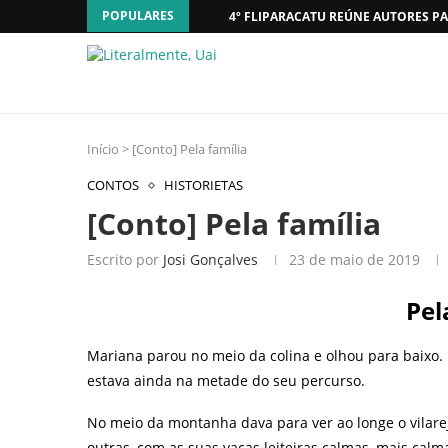
POPULARES
4º FLIPARACATU REÚNE AUTORES PA
Início
>
[Conto] Pela família
CONTOS
HISTORIETAS
[Conto] Pela família
Escrito por
Josi Gonçalves
23 de maio de 2019
Pel
Mariana parou no meio da colina e olhou para baixo.
estava ainda na metade do seu percurso.
No meio da montanha dava para ver ao longe o vilare
outras, com as suas vacas leiteiras calmas, mais calm