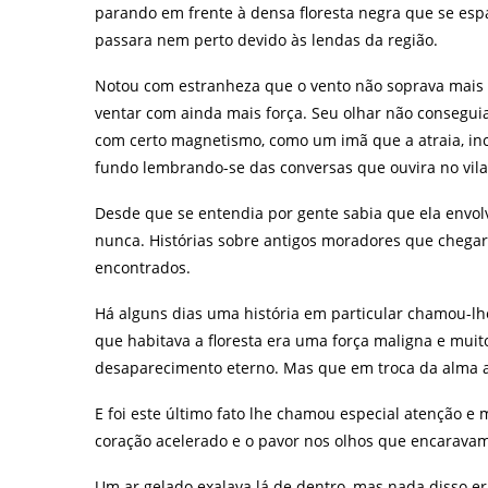
parando em frente à densa floresta negra que se espa
passara nem perto devido às lendas da região.
Notou com estranheza que o vento não soprava mais no
ventar com ainda mais força. Seu olhar não conseguia
com certo magnetismo, como um imã que a atraia, inc
fundo lembrando-se das conversas que ouvira no vila
Desde que se entendia por gente sabia que ela envol
nunca. Histórias sobre antigos moradores que cheg
encontrados.
Há alguns dias uma história em particular chamou-lh
que habitava a floresta era uma força maligna e mui
desaparecimento eterno. Mas que em troca da alma ao
E foi este último fato lhe chamou especial atenção e
coração acelerado e o pavor nos olhos que encaravam
Um ar gelado exalava lá de dentro, mas nada disso er