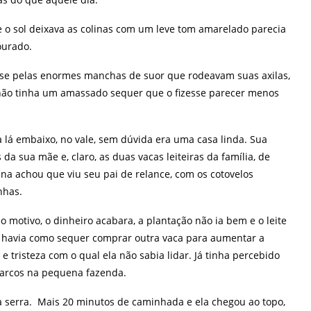
 o sol deixava as colinas com um leve tom amarelado parecia
ourado.
fosse pelas enormes manchas de suor que rodeavam suas axilas,
 não tinha um amassado sequer que o fizesse parecer menos
 lá embaixo, no vale, sem dúvida era uma casa linda. Sua
 da sua mãe e, claro, as duas vacas leiteiras da família, de
a achou que viu seu pai de relance, com os cotovelos
nhas.
motivo, o dinheiro acabara, a plantação não ia bem e o leite
ão havia como sequer comprar outra vaca para aumentar a
 tristeza com o qual ela não sabia lidar. Já tinha percebido
parcos na pequena fazenda.
a serra. Mais 20 minutos de caminhada e ela chegou ao topo,