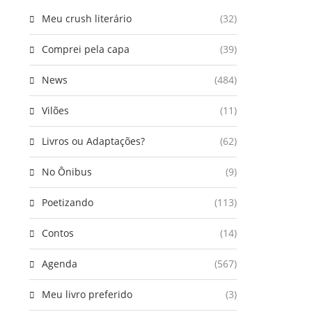
Meu crush literário
(32)
Comprei pela capa
(39)
News
(484)
Vilões
(11)
Livros ou Adaptações?
(62)
No Ônibus
(9)
Poetizando
(113)
Contos
(14)
Agenda
(567)
Meu livro preferido
(3)