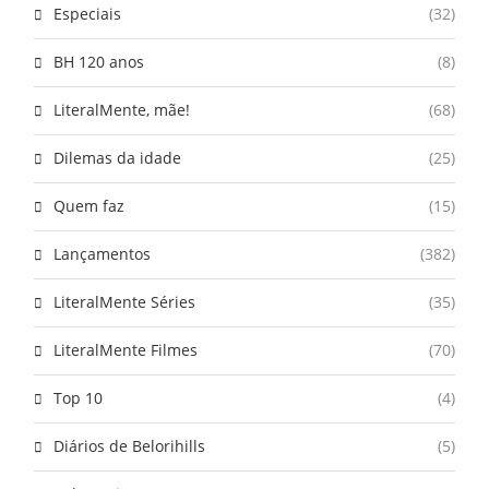
Especiais
(32)
BH 120 anos
(8)
LiteralMente, mãe!
(68)
Dilemas da idade
(25)
Quem faz
(15)
Lançamentos
(382)
LiteralMente Séries
(35)
LiteralMente Filmes
(70)
Top 10
(4)
Diários de Belorihills
(5)