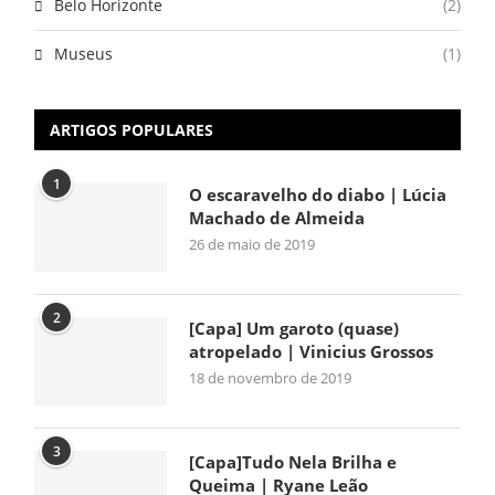
Belo Horizonte
(2)
Museus
(1)
ARTIGOS POPULARES
1
O escaravelho do diabo | Lúcia
Machado de Almeida
26 de maio de 2019
2
[Capa] Um garoto (quase)
atropelado | Vinicius Grossos
18 de novembro de 2019
3
[Capa]Tudo Nela Brilha e
Queima | Ryane Leão