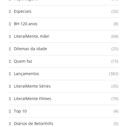
Especiais
(32)
BH 120 anos
(8)
LiteralMente, mãe!
(68)
Dilemas da idade
(25)
Quem faz
(15)
Lançamentos
(382)
LiteralMente Séries
(35)
LiteralMente Filmes
(70)
Top 10
(4)
Diários de Belorihills
(5)