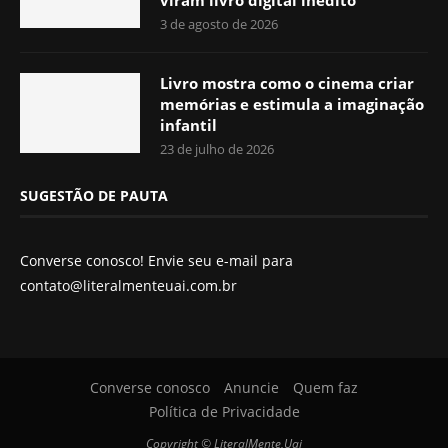
viram livro digital inédito
3 de agosto de 2026
Livro mostra como o cinema criar
memórias e estimula a imaginação
infantil
23 de julho de 2026
SUGESTÃO DE PAUTA
Converse conosco! Envie seu e-mail para
contato@literalmenteuai.com.br
Converse conosco
Anuncie
Quem faz
Política de Privacidade
Copyright © LiteralMente,Uai