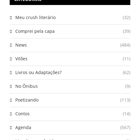
Meu crush literário
(32)
Comprei pela capa
(39)
News
(484)
Vilões
(11)
Livros ou Adaptações?
(62)
No Ônibus
(9)
Poetizando
(113)
Contos
(14)
Agenda
(567)