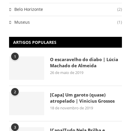
Belo Horizonte
(2)
Museus
(1)
ARTIGOS POPULARES
1
O escaravelho do diabo | Lúcia
Machado de Almeida
26 de maio de 2019
2
[Capa] Um garoto (quase)
atropelado | Vinicius Grossos
18 de novembro de 2019
3
[Capa]Tudo Nela Brilha e