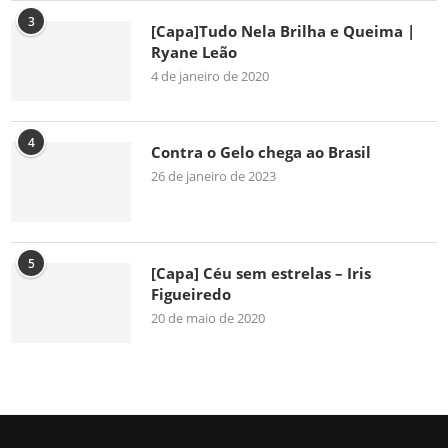
3
[Capa]Tudo Nela Brilha e Queima |
Ryane Leão
4 de janeiro de 2020
4
Contra o Gelo chega ao Brasil
26 de janeiro de 2023
5
[Capa] Céu sem estrelas – Iris
Figueiredo
20 de maio de 2020