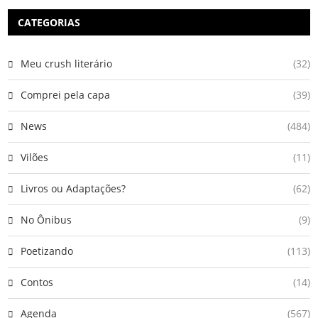
CATEGORIAS
Meu crush literário
(32)
Comprei pela capa
(39)
News
(484)
Vilões
(11)
Livros ou Adaptações?
(62)
No Ônibus
(9)
Poetizando
(113)
Contos
(14)
Agenda
(567)