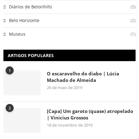
Diários de Belorihills
(5)
Belo Horizonte
(2)
Museus
(1)
ARTIGOS POPULARES
1
O escaravelho do diabo | Lúcia
Machado de Almeida
26 de maio de 2019
2
[Capa] Um garoto (quase) atropelado
| Vinicius Grossos
18 de novembro de 2019