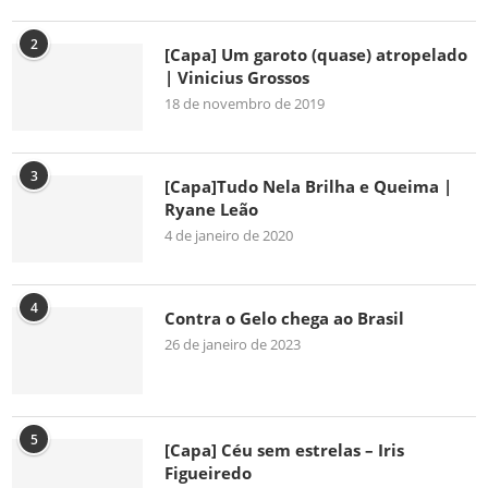
2
[Capa] Um garoto (quase) atropelado
| Vinicius Grossos
18 de novembro de 2019
3
[Capa]Tudo Nela Brilha e Queima |
Ryane Leão
4 de janeiro de 2020
4
Contra o Gelo chega ao Brasil
26 de janeiro de 2023
5
[Capa] Céu sem estrelas – Iris
Figueiredo