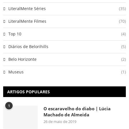
LiteralMente Séries
(35)
LiteralMente Filmes
(70)
Top 10
(4)
Diários de Belorihills
(5)
Belo Horizonte
(2)
Museus
(1)
ARTIGOS POPULARES
1
O escaravelho do diabo | Lúcia
Machado de Almeida
26 de maio de 2019