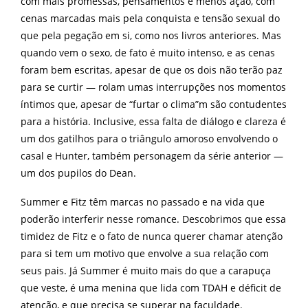
com mais promessas, pensamentos e menos ação, com
cenas marcadas mais pela conquista e tensão sexual do
que pela pegação em si, como nos livros anteriores. Mas
quando vem o sexo, de fato é muito intenso, e as cenas
foram bem escritas, apesar de que os dois não terão paz
para se curtir — rolam umas interrupções nos momentos
íntimos que, apesar de “furtar o clima”m são contudentes
para a história. Inclusive, essa falta de diálogo e clareza é
um dos gatilhos para o triângulo amoroso envolvendo o
casal e Hunter, também personagem da série anterior —
um dos pupilos do Dean.
Summer e Fitz têm marcas no passado e na vida que
poderão interferir nesse romance. Descobrimos que essa
timidez de Fitz e o fato de nunca querer chamar atenção
para si tem um motivo que envolve a sua relação com
seus pais. Já Summer é muito mais do que a carapuça
que veste, é uma menina que lida com TDAH e déficit de
atenção, e que precisa se superar na faculdade.