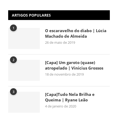
ARTIGOS POPULARES
1
O escaravelho do diabo | Lúcia
Machado de Almeida
26 de maio de 2019
2
[Capa] Um garoto (quase)
atropelado | Vinicius Grossos
18 de novembro de 2019
3
[Capa]Tudo Nela Brilha e
Queima | Ryane Leão
4 de janeiro de 2020