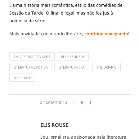
É uma história mais romântica, estilo das comédias de
Sessão da Tarde. O final é legal, mas não fez jus à
potência da série.
Mais novidades do mundo literário,
continue navegando
!
AMORES IMPROVÁVEIS
ELLE KENNEDY
LITERATURA ERÓTICA
LITERATURA HOT
THE BRIAR U
THE CHASE
0 comentário
0
ELIS ROUSE
Sou jornalista, apaixonada pela literatura.