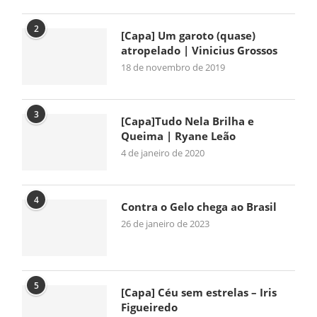
2
[Capa] Um garoto (quase)
atropelado | Vinicius Grossos
18 de novembro de 2019
3
[Capa]Tudo Nela Brilha e
Queima | Ryane Leão
4 de janeiro de 2020
4
Contra o Gelo chega ao Brasil
26 de janeiro de 2023
5
[Capa] Céu sem estrelas – Iris
Figueiredo