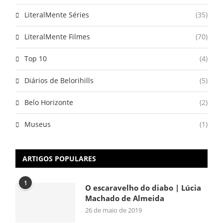
LiteralMente Séries
(35)
LiteralMente Filmes
(70)
Top 10
(4)
Diários de Belorihills
(5)
Belo Horizonte
(2)
Museus
(1)
ARTIGOS POPULARES
1
O escaravelho do diabo | Lúcia
Machado de Almeida
26 de maio de 2019