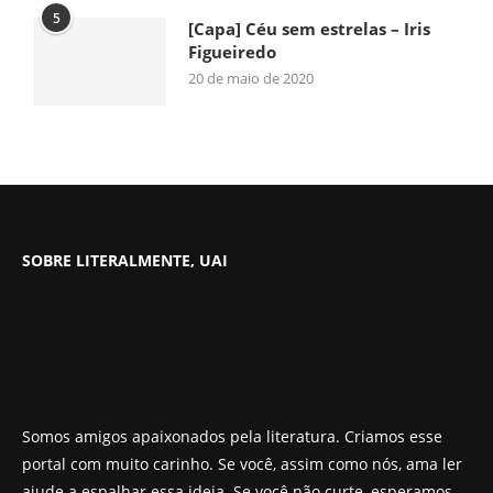
5
[Capa] Céu sem estrelas – Iris
Figueiredo
20 de maio de 2020
SOBRE LITERALMENTE, UAI
Somos amigos apaixonados pela literatura. Criamos esse
portal com muito carinho. Se você, assim como nós, ama ler
ajude a espalhar essa ideia. Se você não curte, esperamos