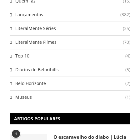
Quem faz
(15)
Lançamentos
(382)
LiteralMente Séries
(35)
LiteralMente Filmes
(70)
Top 10
(4)
Diários de Belorihills
(5)
Belo Horizonte
(2)
Museus
(1)
ARTIGOS POPULARES
1
O escaravelho do diabo | Lúcia