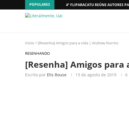
POPULARES
4º FLIPARACATU REÚNE AUTORES PA
Início
>
[Resenha] Amigos para a vida | Andrew Norriss
RESENHANDO
[Resenha] Amigos para 
Escrito por
Elis Rouse
13 de agosto de 2019
6