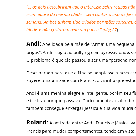
“… os dois descobriram que o interesse pelas roupas nã
eram quase da mesma idade – sem contar o ano de Jessi
semana. Ambos tinham sido criados por mães solteiras, 
idade, e não gostaram nem um pouco.” (pág.27
)
Andi:
Apelidada pela mãe de “Arma” uma pequena 
brigas”,
Andi reagia ao bullying com agressividade, s
O problema é que ela passou a ser uma “persona non 
Desesperada para que a filha se adaptasse a nova esc
sugere uma amizade com Francis, o vizinho que estu
Andi é uma menina alegre e inteligente, porém seu fís
e tristeza por que passava. Curiosamente ao atender
também consegue enxergar Jessica e sua vida muda
Roland:
A amizade entre Andi, Francis e Jéssica, 
Francis para mudar comportamentos, tendo em vista q