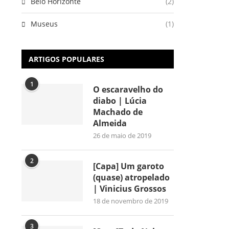
Belo Horizonte
(2)
Museus
(1)
ARTIGOS POPULARES
1
O escaravelho do
diabo | Lúcia
Machado de
Almeida
26 de maio de 2019
2
[Capa] Um garoto
(quase) atropelado
| Vinicius Grossos
18 de novembro de 2019
3