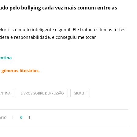
vado pelo bullying cada vez mais comum entre as
rriss é muito inteligente e gentil. Ele tratou os temas fortes
adeza e responsabilidade, e conseguiu me tocar
entina
.
gêneros literários.
ENTINA
LIVROS SOBRE DEPRESSÃO
SICKLIT
rio
0