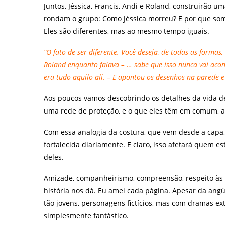
Juntos, Jéssica, Francis, Andi e Roland, construirão 
rondam o grupo: Como Jéssica morreu? E por que som
Eles são diferentes, mas ao mesmo tempo iguais.
“O fato de ser diferente. Você deseja, de todas as forma
Roland enquanto falava – … sabe que isso nunca vai acont
era tudo aquilo ali. – E apontou os desenhos na parede 
Aos poucos vamos descobrindo os detalhes da vida d
uma rede de proteção, e o que eles têm em comum, a
Com essa analogia da costura, que vem desde a capa,
fortalecida diariamente. E claro, isso afetará quem e
deles.
Amizade, companheirismo, compreensão, respeito às 
história nos dá. Eu amei cada página.
Apesar da angús
tão jovens, personagens fictícios, mas com dramas ex
simplesmente fantástico.