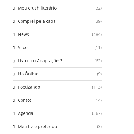
Meu crush literário
(32)
Comprei pela capa
(39)
News
(484)
Vilões
(11)
Livros ou Adaptações?
(62)
No Ônibus
(9)
Poetizando
(113)
Contos
(14)
Agenda
(567)
Meu livro preferido
(3)