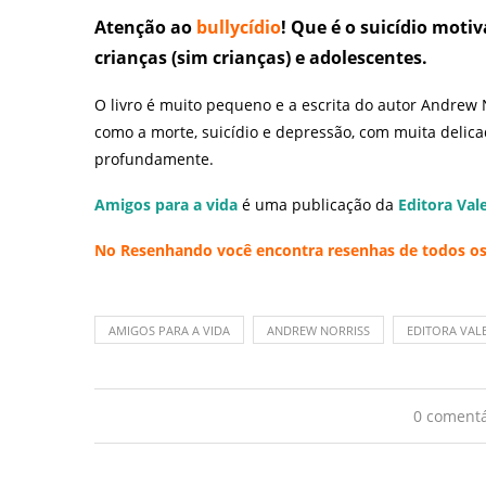
Atenção ao
bullycídio
! Que é o suicídio moti
crianças (sim crianças) e adolescentes.
O livro é muito pequeno e a escrita do autor Andrew No
como a morte, suicídio e depressão, com muita delic
profundamente.
Amigos para a vida
é uma publicação da
Editora Val
No
Resenhando
você encontra resenhas de todos os 
AMIGOS PARA A VIDA
ANDREW NORRISS
EDITORA VAL
0 comentá