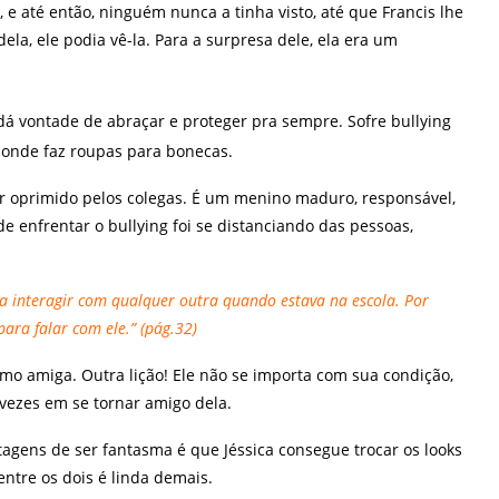
 e até então, ninguém nunca a tinha visto, até que Francis lhe
ela, ele podia vê-la. Para a surpresa dele, ela era um
á vontade de abraçar e proteger pra sempre. Sofre bullying
onde faz roupas para bonecas.
r oprimido pelos colegas. É um menino maduro, responsável,
 enfrentar o bullying foi se distanciando das pessoas,
ra interagir com qualquer outra quando estava na escola. Por
ara falar com ele.” (pág.32)
como amiga. Outra lição! Ele não se importa com sua condição,
 vezes em se tornar amigo dela.
gens de ser fantasma é que Jéssica consegue trocar os looks
tre os dois é linda demais.