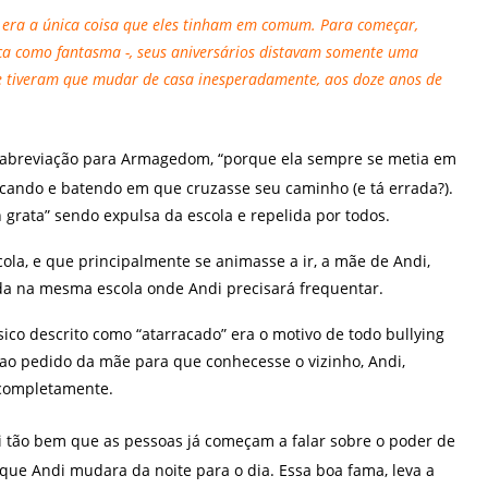
o era a única coisa que eles tinham em comum. Para começar,
ca como fantasma -, seus aniversários distavam somente uma
e tiveram que mudar de casa inesperadamente, aos doze anos de
abreviação para Armagedom, “porque ela sempre se metia em
ocando e batendo em que cruzasse seu caminho (e tá errada?).
grata” sendo expulsa da escola e repelida por todos.
ola, e que principalmente se animasse a ir, a mãe de Andi,
da na mesma escola onde Andi precisará frequentar.
ico descrito como “atarracado” era o motivo de todo bullying
 ao pedido da mãe para que conhecesse o vizinho, Andi,
 completamente.
vai tão bem que as pessoas já começam a falar sobre o poder de
ue Andi mudara da noite para o dia. Essa boa fama, leva a