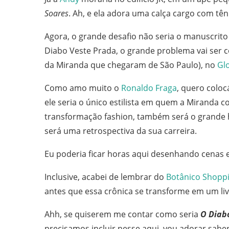
Soares
. Ah, e ela adora uma calça cargo com tênis 
Agora, o grande desafio não seria o manuscrit
Diabo Veste Prada, o grande problema vai ser 
da Miranda que chegaram de São Paulo), no
Gl
Como amo muito o
Ronaldo Fraga
, quero coloc
ele seria o único estilista em quem a Miranda 
transformação fashion, também será o grande
será uma retrospectiva da sua carreira.
Eu poderia ficar horas aqui desenhando cenas 
Inclusive, acabei de lembrar do
Botânico Shoppi
antes que essa crônica se transforme em um livr
Ahh, se quiserem me contar como seria
O Diab
precisamos incluir nesse aqui, vou adorar saber