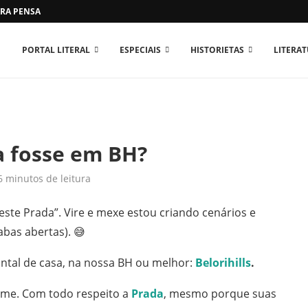
RA PENSAR O MUNDO...
PORTAL LITERAL
ESPECIAIS
HISTORIETAS
LITERA
da fosse em BH?
6 minutos de leitura
Veste Prada”.
Vire e mexe estou criando cenários e
abas abertas). 😅
intal de casa, na nossa BH ou melhor:
Belorihills
.
ome. Com todo respeito a
Prada
, mesmo porque suas