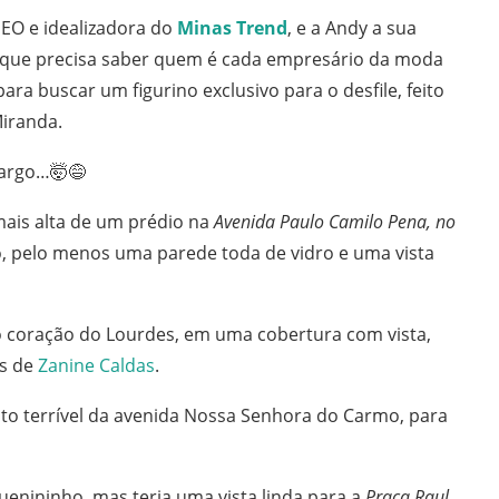
SEO e idealizadora do
Minas Trend
, e a Andy a sua
la que precisa saber quem é cada empresário da moda
ra buscar um figurino exclusivo para o desfile, feito
Miranda.
cargo…
🤯😅
mais alta de um prédio na
Avenida Paulo Camilo Pena, no
o, pelo menos uma parede toda de vidro e uma vista
o coração do Lourdes, em uma cobertura com vista,
as de
Zanine Caldas
.
sito terrível da avenida Nossa Senhora do Carmo, para
uenininho, mas teria uma vista linda para a
Praça Raul