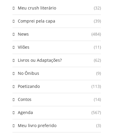
Meu crush literário
(32)
Comprei pela capa
(39)
News
(484)
Vilões
(11)
Livros ou Adaptações?
(62)
No Ônibus
(9)
Poetizando
(113)
Contos
(14)
Agenda
(567)
Meu livro preferido
(3)