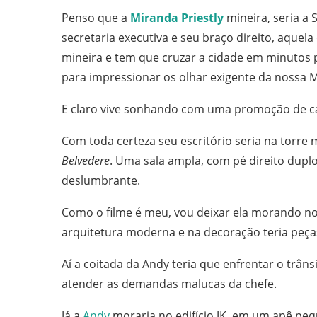
Penso que a
Miranda Priestly
mineira, seria a 
secretaria executiva e seu braço direito, aque
mineira e tem que cruzar a cidade em minutos pa
para impressionar os olhar exigente da nossa 
E claro vive sonhando com uma promoção de 
Com toda certeza seu escritório seria na torre 
Belvedere
. Uma sala ampla, com pé direito dupl
deslumbrante.
Como o filme é meu, vou deixar ela morando n
arquitetura moderna e na decoração teria peç
Aí a coitada da Andy teria que enfrentar o trân
atender as demandas malucas da chefe.
Já a
Andy
moraria no edifício JK, em um apê peq