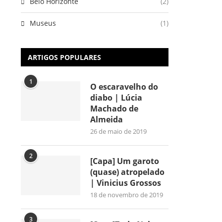
Belo Horizonte
(2)
Museus
(1)
ARTIGOS POPULARES
1
O escaravelho do
diabo | Lúcia
Machado de
Almeida
26 de maio de 2019
2
[Capa] Um garoto
(quase) atropelado
| Vinicius Grossos
18 de novembro de 2019
3