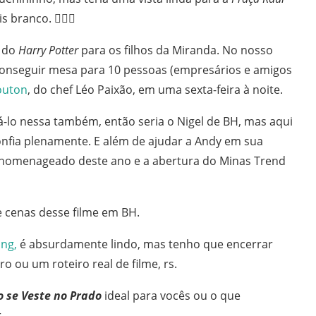
branco. 🙆🏻‍♀️
o do
Harry Potter
para os filhos da Miranda. No nosso
conseguir mesa para 10 pessoas (empresários e amigos
outon
, do chef Léo Paixão, em uma sexta-feira à noite.
á-lo nessa também, então seria o Nigel de BH, mas aqui
confia plenamente.
E além de ajudar a Andy em sua
 homenageado deste ano e a abertura do Minas Trend
e cenas desse filme em BH.
ng,
é absurdamente lindo, mas tenho que encerrar
o ou um roteiro real de filme, rs.
o se Veste no Prado
ideal para vocês ou o que
.