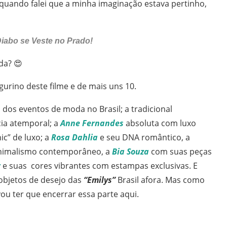
uando falei que a minha imaginação estava pertinho,
iabo se Veste no Prado!
da? 😍
gurino deste filme e de mais uns 10.
dos eventos de moda no Brasil; a tradicional
ia atemporal; a
Anne Fernandes
absoluta com luxo
ic” de luxo; a
Rosa Dahlia
e seu DNA romântico, a
inimalismo contemporâneo, a
Bia Souza
com suas peças
r
e suas cores vibrantes com estampas exclusivas. E
objetos de desejo das
“Emilys”
Brasil afora. Mas como
vou ter que encerrar essa parte aqui.