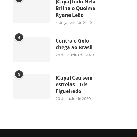
[Capa]Tudo Nela
Brilha e Queima |
Ryane Leão
4 de janeiro de 2020
4
Contra o Gelo
chega ao Brasil
26 de janeiro de 2023
5
[Capa] Céu sem
estrelas – Iris
Figueiredo
20 de maio de 2020