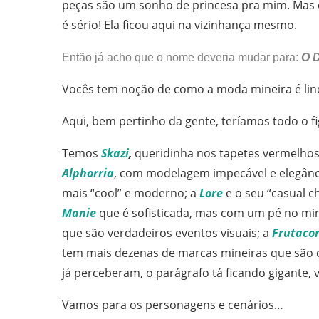
peças são um sonho de princesa pra mim. Mas q
é sério! Ela ficou aqui na vizinhança mesmo.
Então já acho que o nome deveria mudar para:
O D
Vocês tem noção de como a moda mineira é lin
Aqui, bem pertinho da gente, teríamos todo o fi
Temos
Skazi
,
queridinha nos tapetes vermelhos 
Alphorria
, com modelagem impecável e elegânc
mais “cool” e moderno; a
Lore
e o seu “casual ch
Manie
que é sofisticada, mas com um pé no m
que são verdadeiros eventos visuais; a
Frutaco
tem mais dezenas de marcas mineiras que são 
já perceberam, o parágrafo tá ficando gigante, 
Vamos para os personagens e cenários…