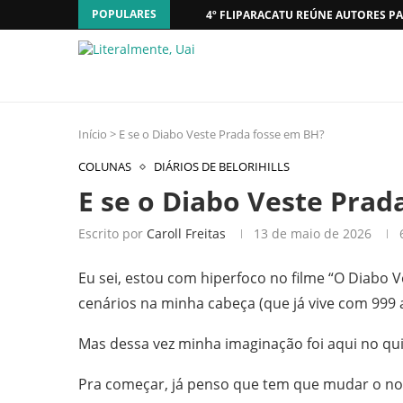
POPULARES
4º FLIPARACATU REÚNE AUTORES PA
Início
>
E se o Diabo Veste Prada fosse em BH?
COLUNAS
DIÁRIOS DE BELORIHILLS
E se o Diabo Veste Pra
Escrito por
Caroll Freitas
13 de maio de 2026
Eu sei, estou com hiperfoco no filme “O Diabo 
cenários na minha cabeça (que já vive com 999 
Mas dessa vez minha imaginação foi aqui no qu
Pra começar, já penso que tem que mudar o n