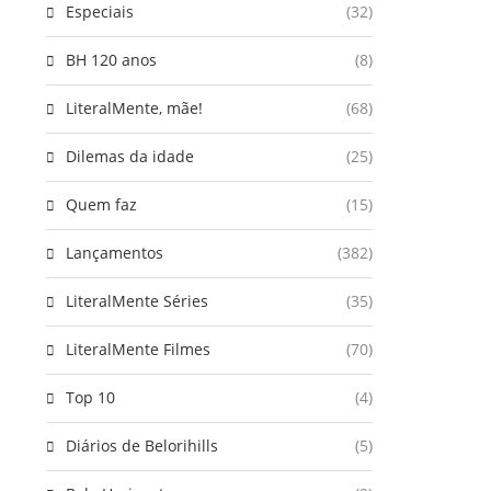
Especiais
(32)
BH 120 anos
(8)
LiteralMente, mãe!
(68)
Dilemas da idade
(25)
Quem faz
(15)
Lançamentos
(382)
LiteralMente Séries
(35)
LiteralMente Filmes
(70)
Top 10
(4)
Diários de Belorihills
(5)