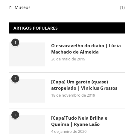
Museus
(1)
ARTIGOS POPULARES
1
O escaravelho do diabo | Lúcia
Machado de Almeida
26 de maio de 2019
2
[Capa] Um garoto (quase)
atropelado | Vinicius Grossos
18 de novembro de 2019
3
[Capa]Tudo Nela Brilha e
Queima | Ryane Leão
4 de janeiro de 2020