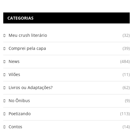
CATEGORIAS
Meu crush literário
(32)
Comprei pela capa
(39)
News
(484)
Vilões
(11)
Livros ou Adaptações?
(62)
No Ônibus
(9)
Poetizando
(113)
Contos
(14)