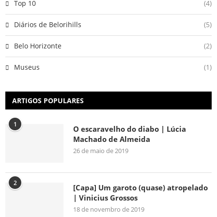
Top 10
(4)
Diários de Belorihills
(5)
Belo Horizonte
(2)
Museus
(1)
ARTIGOS POPULARES
1
O escaravelho do diabo | Lúcia
Machado de Almeida
26 de maio de 2019
2
[Capa] Um garoto (quase) atropelado
| Vinicius Grossos
18 de novembro de 2019