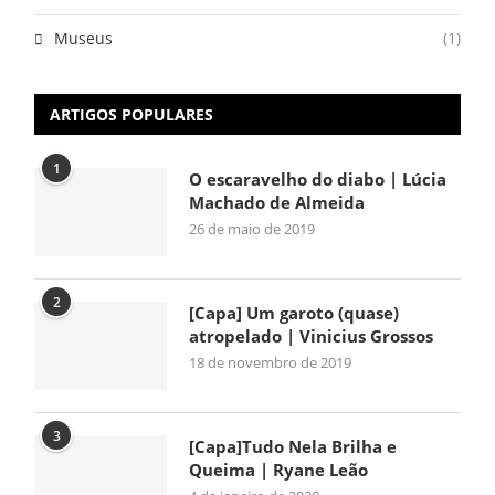
Museus
(1)
ARTIGOS POPULARES
1
O escaravelho do diabo | Lúcia
Machado de Almeida
26 de maio de 2019
2
[Capa] Um garoto (quase)
atropelado | Vinicius Grossos
18 de novembro de 2019
3
[Capa]Tudo Nela Brilha e
Queima | Ryane Leão