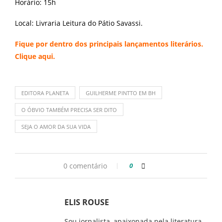
Horário: 15h
Local: Livraria Leitura do Pátio Savassi.
Fique por dentro dos principais lançamentos literários.
Clique
aqui.
EDITORA PLANETA
GUILHERME PINTTO EM BH
O ÓBVIO TAMBÉM PRECISA SER DITO
SEJA O AMOR DA SUA VIDA
0 comentário
0
ELIS ROUSE
Sou jornalista, apaixonada pela literatura.