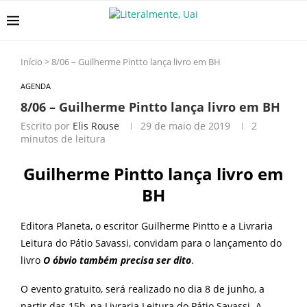
Início
>
8/06 – Guilherme Pintto lança livro em BH
AGENDA
8/06 – Guilherme Pintto lança livro em BH
Escrito por
Elis Rouse
29 de maio de 2019
2
minutos de leitura
Guilherme Pintto lança livro em
BH
Editora Planeta, o escritor Guilherme Pintto e a Livraria
Leitura do Pátio Savassi, convidam para o lançamento do
livro
O óbvio também precisa ser dito
.
O evento gratuito, será realizado no dia 8 de junho, a
partir das 15h, na Livraria Leitura do Pátio Savassi. A