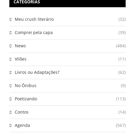
CATEGORIAS
Meu crush literário
(32)
Comprei pela capa
(39)
News
(484)
Vilões
(11)
Livros ou Adaptações?
(62)
No Ônibus
(9)
Poetizando
(113)
Contos
(14)
Agenda
(567)