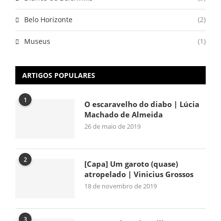
Belo Horizonte
(2)
Museus
(1)
ARTIGOS POPULARES
1
O escaravelho do diabo | Lúcia
Machado de Almeida
26 de maio de 2019
2
[Capa] Um garoto (quase)
atropelado | Vinicius Grossos
18 de novembro de 2019
3