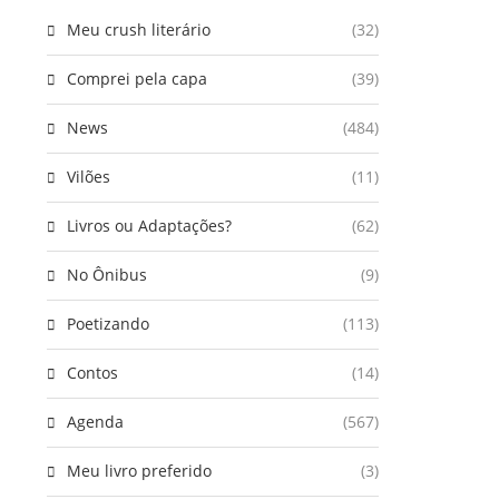
Meu crush literário
(32)
Comprei pela capa
(39)
News
(484)
Vilões
(11)
Livros ou Adaptações?
(62)
No Ônibus
(9)
Poetizando
(113)
Contos
(14)
Agenda
(567)
Meu livro preferido
(3)