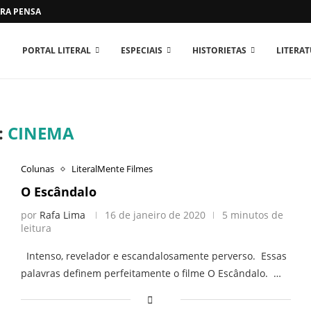
RA PENSAR O MUNDO...
PORTAL LITERAL
ESPECIAIS
HISTORIETAS
LITERA
:
CINEMA
Colunas
LiteralMente Filmes
O Escândalo
por
Rafa Lima
16 de janeiro de 2020
5 minutos de
leitura
Intenso, revelador e escandalosamente perverso. Essas
palavras definem perfeitamente o filme O Escândalo. …