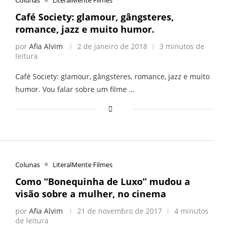
Colunas
LiteralMente Filmes
Café Society: glamour, gângsteres,
romance, jazz e muito humor.
por
Afia Alvim
2 de janeiro de 2018
3 minutos de
leitura
Café Society: glamour, gângsteres, romance, jazz e muito
humor. Vou falar sobre um filme …
Colunas
LiteralMente Filmes
Como “Bonequinha de Luxo” mudou a
visão sobre a mulher, no cinema
por
Afia Alvim
21 de novembro de 2017
4 minutos
de leitura