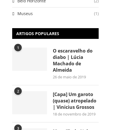
Belo Horizonte
(2)
Museus
(1)
ARTIGOS POPULARES
1
O escaravelho do
diabo | Lúcia
Machado de
Almeida
26 de maio de 2019
2
[Capa] Um garoto
(quase) atropelado
| Vinicius Grossos
18 de novembro de 2019
3