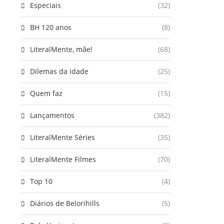
Especiais
(32)
BH 120 anos
(8)
LiteralMente, mãe!
(68)
Dilemas da idade
(25)
Quem faz
(15)
Lançamentos
(382)
LiteralMente Séries
(35)
LiteralMente Filmes
(70)
Top 10
(4)
Diários de Belorihills
(5)