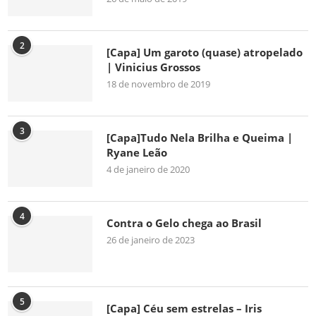
2
[Capa] Um garoto (quase) atropelado
| Vinicius Grossos
18 de novembro de 2019
3
[Capa]Tudo Nela Brilha e Queima |
Ryane Leão
4 de janeiro de 2020
4
Contra o Gelo chega ao Brasil
26 de janeiro de 2023
5
[Capa] Céu sem estrelas – Iris