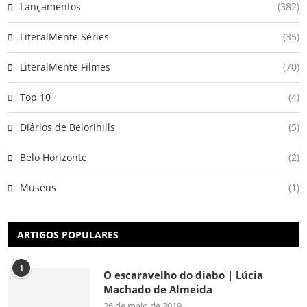
Lançamentos
(382)
LiteralMente Séries
(35)
LiteralMente Filmes
(70)
Top 10
(4)
Diários de Belorihills
(5)
Belo Horizonte
(2)
Museus
(1)
ARTIGOS POPULARES
1
O escaravelho do diabo | Lúcia
Machado de Almeida
26 de maio de 2019