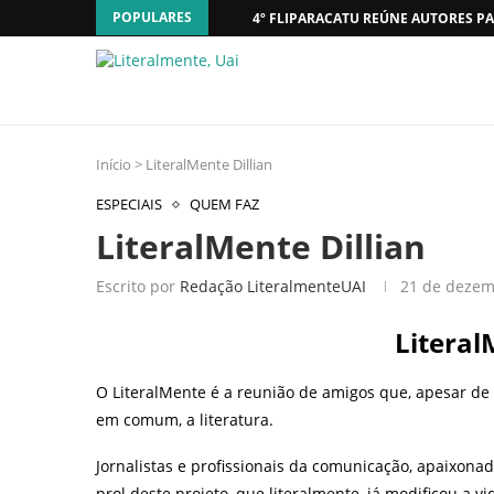
POPULARES
4º FLIPARACATU REÚNE AUTORES PA
Início
>
LiteralMente Dillian
ESPECIAIS
QUEM FAZ
LiteralMente Dillian
Escrito por
Redação LiteralmenteUAI
21 de dezem
Literal
O LiteralMente é a reunião de amigos que, apesar de 
em comum, a literatura.
Jornalistas e profissionais da comunicação, apaixon
prol deste projeto, que literalmente, já modificou a 