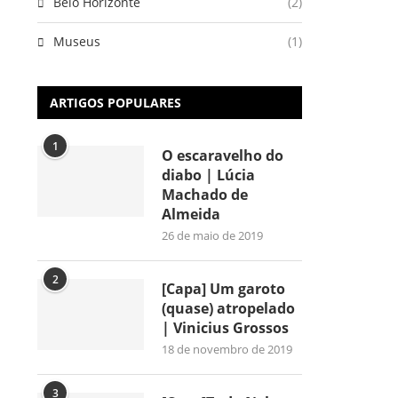
Belo Horizonte
(2)
Museus
(1)
ARTIGOS POPULARES
1
O escaravelho do
diabo | Lúcia
Machado de
Almeida
26 de maio de 2019
2
[Capa] Um garoto
(quase) atropelado
| Vinicius Grossos
18 de novembro de 2019
3