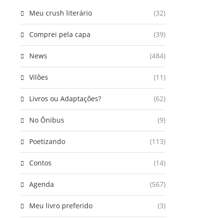
Meu crush literário
(32)
Comprei pela capa
(39)
News
(484)
Vilões
(11)
Livros ou Adaptações?
(62)
No Ônibus
(9)
Poetizando
(113)
Contos
(14)
Agenda
(567)
Meu livro preferido
(3)