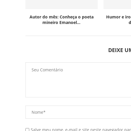
Autor do mês: Conheça o poeta
Humor e iro
mineiro Emanoel...
d
DEIXE 
Salve meu nome, e-mail e site neste navegador pa