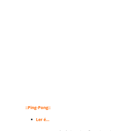
::Ping-Pong::
Ler é…