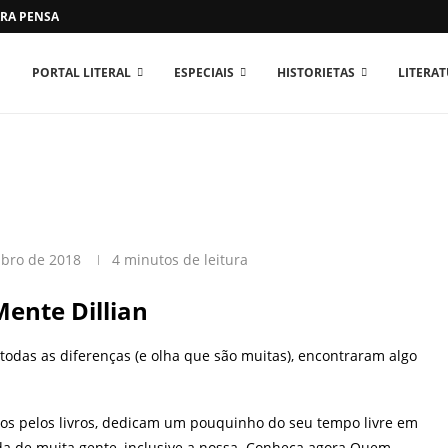
RA PENSAR O MUNDO...
PORTAL LITERAL
ESPECIAIS
HISTORIETAS
LITERA
bro de 2018
4 minutos de leitura
Mente Dillian
todas as diferenças (e olha que são muitas), encontraram algo
ados pelos livros, dedicam um pouquinho do seu tempo livre em
vida de muita gente, inclusive a nossa. Conheça agora Quem