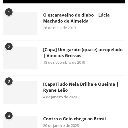
1
O escaravelho do diabo | Lúcia
Machado de Almeida
26 de maio de 2019
2
[Capa] Um garoto (quase) atropelado
| Vinicius Grossos
18 de novembro de 2019
3
[Capa]Tudo Nela Brilha e Queima |
Ryane Leão
4 de janeiro de 2020
4
Contra o Gelo chega ao Brasil
26 de janeiro de 2023