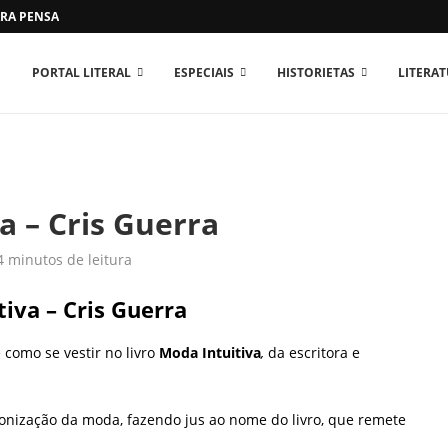
RA PENSAR O MUNDO...
PORTAL LITERAL
ESPECIAIS
HISTORIETAS
LITERA
a – Cris Guerra
4 minutos de leitura
iva – Cris Guerra
 como se vestir no livro
Moda Intuitiva
,
da escritora e
onização da moda, fazendo jus ao nome do livro, que remete