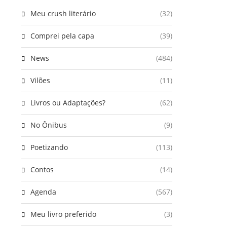
Meu crush literário
(32)
Comprei pela capa
(39)
News
(484)
Vilões
(11)
Livros ou Adaptações?
(62)
No Ônibus
(9)
Poetizando
(113)
Contos
(14)
Agenda
(567)
Meu livro preferido
(3)