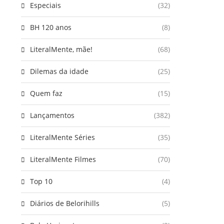
Especiais
(32)
BH 120 anos
(8)
LiteralMente, mãe!
(68)
Dilemas da idade
(25)
Quem faz
(15)
Lançamentos
(382)
LiteralMente Séries
(35)
LiteralMente Filmes
(70)
Top 10
(4)
Diários de Belorihills
(5)