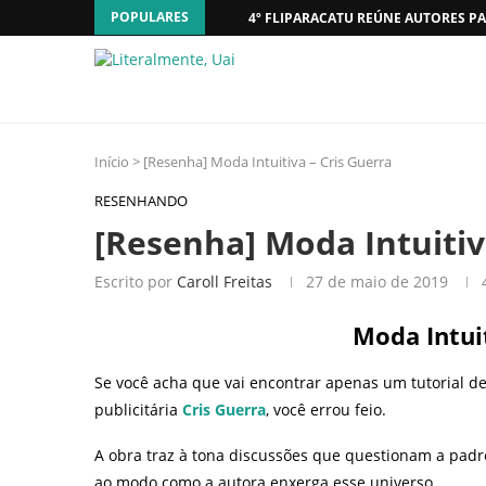
POPULARES
4º FLIPARACATU REÚNE AUTORES PA
Início
>
[Resenha] Moda Intuitiva – Cris Guerra
RESENHANDO
[Resenha] Moda Intuitiv
Escrito por
Caroll Freitas
27 de maio de 2019
Moda Intuit
Se você acha que vai encontrar apenas um tutorial de
publicitária
Cris Guerra
, você errou feio.
A obra traz à tona discussões que questionam a padr
ao modo como a autora enxerga esse universo.