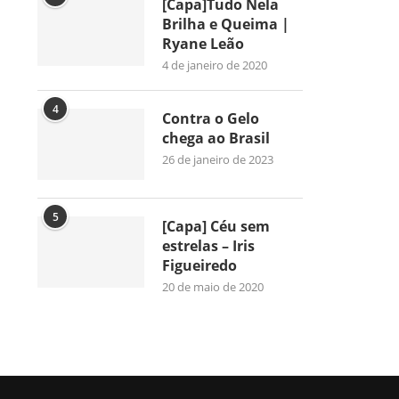
[Capa]Tudo Nela
Brilha e Queima |
Ryane Leão
4 de janeiro de 2020
4
Contra o Gelo
chega ao Brasil
26 de janeiro de 2023
5
[Capa] Céu sem
estrelas – Iris
Figueiredo
20 de maio de 2020