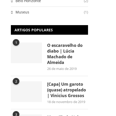
Belo Horizonte
(2)
Museus
(1)
ARTIGOS POPULARES
1
O escaravelho do
diabo | Lúcia
Machado de
Almeida
26 de maio de 2019
2
[Capa] Um garoto
(quase) atropelado
| Vinicius Grossos
18 de novembro de 2019
3