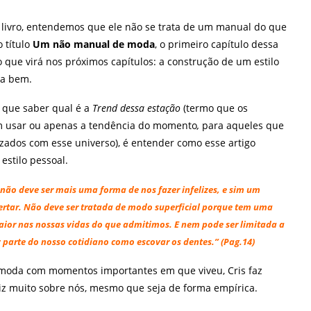
 livro, entendemos que ele não se trata de um manual do que
o título
Um não manual de moda
, o primeiro capítulo dessa
 o que virá nos próximos capítulos: a construção de um estilo
ta bem.
 que saber qual é a
Trend dessa estação
(termo que os
m usar ou apenas a tendência do momento
,
para aqueles que
zados com esse universo), é entender como esse artigo
stilo pessoal.
não deve ser mais uma forma de nos fazer infelizes, e sim um
ertar. Não deve ser tratada de modo superficial porque tem uma
ior nas nossas vidas do que admitimos. E nem pode ser limitada a
az parte do nosso cotidiano como escovar os dentes.”
(Pag.14)
a moda com momentos importantes em que viveu, Cris faz
iz muito sobre nós, mesmo que seja de forma empírica.