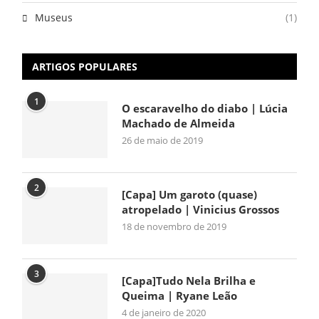
Museus
(1)
ARTIGOS POPULARES
1
O escaravelho do diabo | Lúcia
Machado de Almeida
26 de maio de 2019
2
[Capa] Um garoto (quase)
atropelado | Vinicius Grossos
18 de novembro de 2019
3
[Capa]Tudo Nela Brilha e
Queima | Ryane Leão
4 de janeiro de 2020