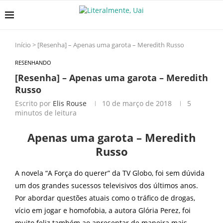
Início
>
[Resenha] – Apenas uma garota – Meredith Russo
RESENHANDO
[Resenha] – Apenas uma garota – Meredith
Russo
Escrito por
Elis Rouse
10 de março de 2018
5
minutos de leitura
Apenas uma garota – Meredith
Russo
A novela “A Força do querer” da TV Globo, foi sem dúvida
um dos grandes sucessos televisivos dos últimos anos.
Por abordar questões atuais como o tráfico de drogas,
vício em jogar e homofobia, a autora Glória Perez, foi
muito feliz também ao apresentar de maneira mais