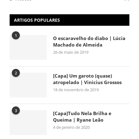
ARTIGOS POPULARES
1
O escaravelho do diabo | Lúcia
Machado de Almeida
26 de maio de 2019
2
[Capa] Um garoto (quase)
atropelado | Vinicius Grossos
18 de novembro de 2019
3
[Capa]Tudo Nela Brilha e
Queima | Ryane Leão
4 de janeiro de 2020