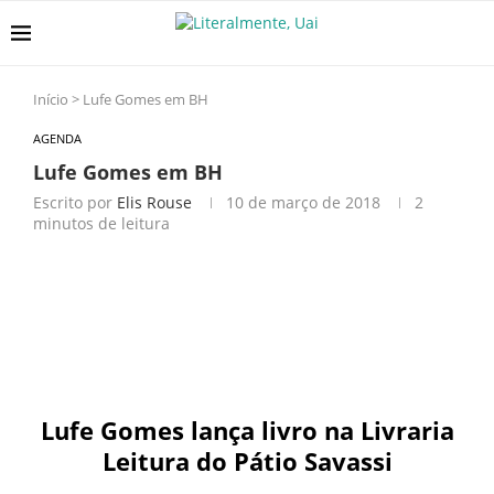
Início
>
Lufe Gomes em BH
AGENDA
Lufe Gomes em BH
Escrito por
Elis Rouse
10 de março de 2018
2
minutos de leitura
Lufe Gomes lança livro na Livraria
Leitura do Pátio Savassi