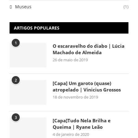
Museus
(1)
ARTIGOS POPULARES
1
O escaravelho do diabo | Lúcia
Machado de Almeida
26 de maio de 2019
2
[Capa] Um garoto (quase)
atropelado | Vinicius Grossos
18 de novembro de 2019
3
[Capa]Tudo Nela Brilha e
Queima | Ryane Leão
4 de janeiro de 2020