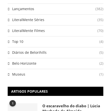
Lançamentos
(382)
LiteralMente Séries
(35)
LiteralMente Filmes
(70)
Top 10
(4)
Diários de Belorihills
(5)
Belo Horizonte
(2)
Museus
(1)
ARTIGOS POPULARES
1
O escaravelho do diabo | Lúcia
Machado de Almeida