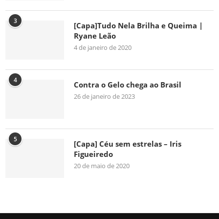
3
[Capa]Tudo Nela Brilha e Queima |
Ryane Leão
4 de janeiro de 2020
4
Contra o Gelo chega ao Brasil
26 de janeiro de 2023
5
[Capa] Céu sem estrelas – Iris
Figueiredo
20 de maio de 2020