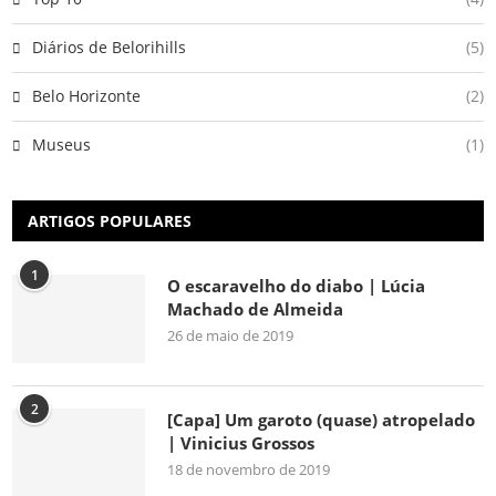
Diários de Belorihills
(5)
Belo Horizonte
(2)
Museus
(1)
ARTIGOS POPULARES
1
O escaravelho do diabo | Lúcia
Machado de Almeida
26 de maio de 2019
2
[Capa] Um garoto (quase) atropelado
| Vinicius Grossos
18 de novembro de 2019