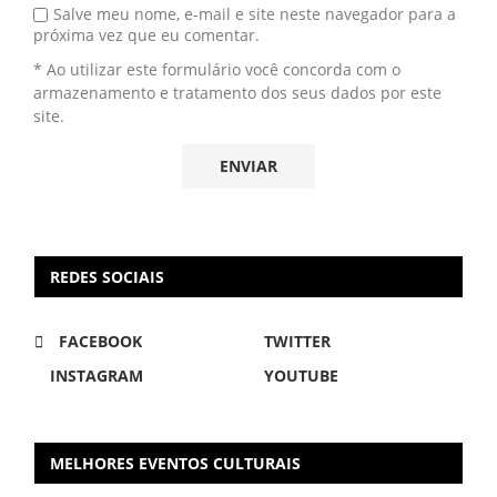
Salve meu nome, e-mail e site neste navegador para a
próxima vez que eu comentar.
* Ao utilizar este formulário você concorda com o
armazenamento e tratamento dos seus dados por este
site.
REDES SOCIAIS
FACEBOOK
TWITTER
INSTAGRAM
YOUTUBE
MELHORES EVENTOS CULTURAIS