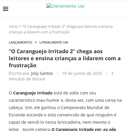
Início
>
“O Caranguejo Irritado 2” chega aos leitores e ensina
crianças a lidarem com a frustração
LANÇAMENTOS
LITERALMENTE UAI
“O Caranguejo Irritado 2” chega aos
leitores e ensina crianças a lidarem com a
frustração
Escrito por
Josy Santos
10 de junho de 2026
3
minutos de leitura
O
Caranguejo Irritado
está de volta com seu
característico mau-humor e, desta vez, com uma coroa na
cabeça. Sim, ele ganhou o Campeonato Mundial de
Esconde-esconde e está convencido de que ninguém é
capaz de vencê-lo nessa brincadeira, nem mesmo o
leitor. Assim começa
O Caranguejo Irritado em: eu não