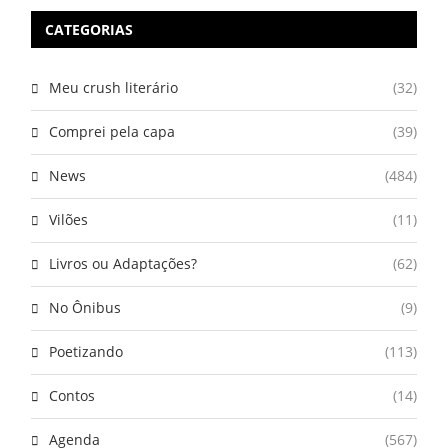
CATEGORIAS
Meu crush literário
(32)
Comprei pela capa
(39)
News
(484)
Vilões
(11)
Livros ou Adaptações?
(62)
No Ônibus
(9)
Poetizando
(113)
Contos
(14)
Agenda
(567)