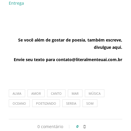
Entrega
Se você além de gostar de poesia, também escreve,
divulgue aqui.
Envie seu texto para contato@literalmenteuai.com.br
ALMA
AMOR
CANTO
MAR
MÚSICA
OCEANO
POETIZANDO
SEREIA
SOM
0 comentário
0