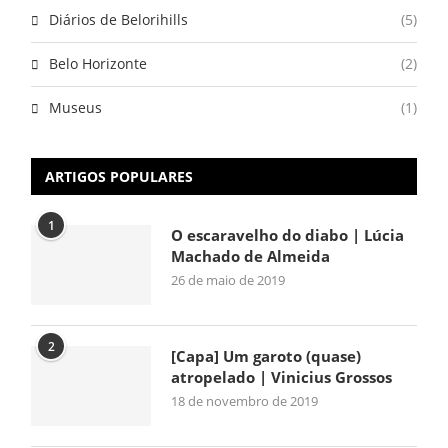
Diários de Belorihills
(5)
Belo Horizonte
(2)
Museus
(1)
ARTIGOS POPULARES
1
O escaravelho do diabo | Lúcia
Machado de Almeida
26 de maio de 2019
2
[Capa] Um garoto (quase)
atropelado | Vinicius Grossos
18 de novembro de 2019