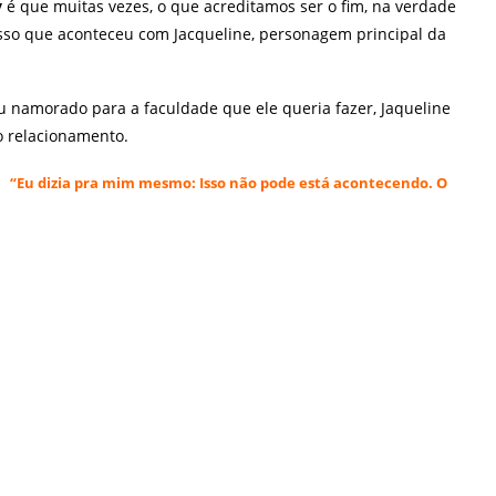
y
é que muitas vezes, o que acreditamos ser o fim, na verdade
i isso que aconteceu com Jacqueline, personagem principal da
u namorado para a faculdade que ele queria fazer, Jaqueline
o relacionamento.
“Eu dizia pra mim mesmo: Isso não pode está acontecendo. O