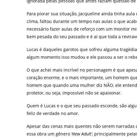
ignorada pelas pessoas que antes faziam questão de 
Para piorar sua situação, Jacqueline ainda tinha aul
clima, faltou durante um tempo nas aulas o que aca
necessário fazer aulas de reforço com um monitor m
bem pesada do seu passado e é aí que toda a revirav
Lucas é daqueles garotos que sofreu alguma tragédia
algum momento isso mudou e ele passou a ser o rebe
O que achei mais incrível no personagem é que apes
coração enorme, e o mais importante, um homem que 
homem que quando uma mulher diz NÃO, ele entende 
protetor, ou seja, impossível não se apaixonar.
Quem é Lucas e o que seu passado esconde, são algum
feliz de verdade no amor.
Apesar das cenas mais quentes não serem narradas 
essa obra um gênero ‘
New Adult’
, principalmente pel