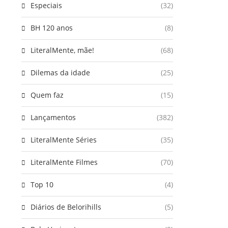
Especiais
(32)
BH 120 anos
(8)
LiteralMente, mãe!
(68)
Dilemas da idade
(25)
Quem faz
(15)
Lançamentos
(382)
LiteralMente Séries
(35)
LiteralMente Filmes
(70)
Top 10
(4)
Diários de Belorihills
(5)