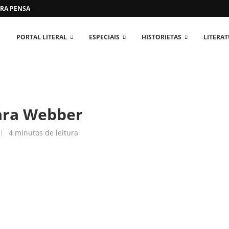
RA PENSAR O MUNDO...
PORTAL LITERAL
ESPECIAIS
HISTORIETAS
LITERA
ara Webber
4 minutos de leitura