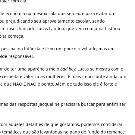
falar com ela.
a de economia na mesma sala que seu ex, e para evitar um
bou prejudicando seu aproveitamento escolar, sendo
isterioso chamado Lucas Landon, que vem com uma história
olta começa.
 pessoal na infância e ficou um pouco revoltado, mas em
lde responsável.
ar de ter uma aparência meio
bad boy
, Lucas se mostra com o
respeita e valoriza as mulheres. E mais importante ainda, um
que NÃO É NÃO e ponto. Além de tudo isso ele é forte e
as das respostas Jacqueline precisará buscar para enfim ser
com aqueles detalhes de que gostamos, podemos considerar
as temáticas que são levantadas no pano de fundo do romance