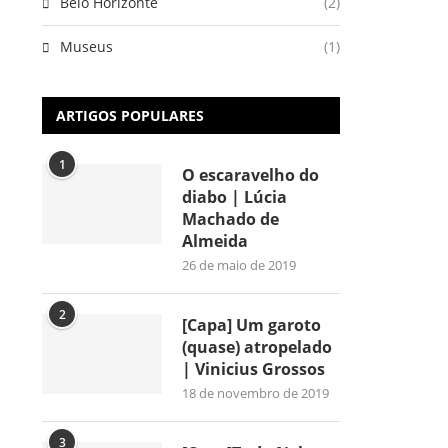
Belo Horizonte
(2)
Museus
(1)
ARTIGOS POPULARES
1
O escaravelho do
diabo | Lúcia
Machado de
Almeida
26 de maio de 2019
2
[Capa] Um garoto
(quase) atropelado
| Vinicius Grossos
18 de novembro de 2019
3