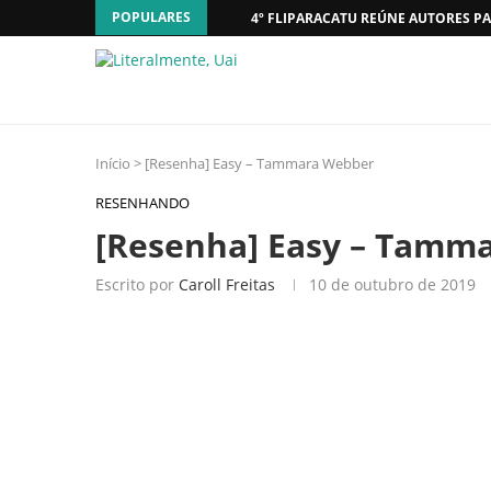
POPULARES
4º FLIPARACATU REÚNE AUTORES PA
Início
>
[Resenha] Easy – Tammara Webber
RESENHANDO
[Resenha] Easy – Tamm
Escrito por
Caroll Freitas
10 de outubro de 2019