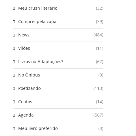
Meu crush literário
(32)
Comprei pela capa
(39)
News
(484)
Vilões
(11)
Livros ou Adaptações?
(62)
No Ônibus
(9)
Poetizando
(113)
Contos
(14)
Agenda
(567)
Meu livro preferido
(3)