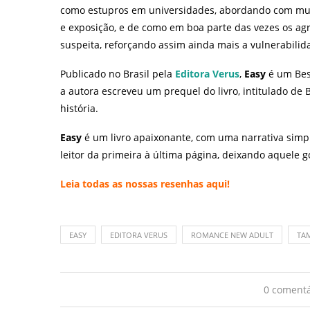
como estupros em universidades, abordando com muita
e exposição, e de como em boa parte das vezes os ag
suspeita, reforçando assim ainda mais a vulnerabili
Publicado no Brasil pela
Editora Verus
,
Easy
é um Best
a autora escreveu um prequel do livro, intitulado de
história.
Easy
é um livro apaixonante, com uma narrativa simpl
leitor da primeira à última página, deixando aquele 
Leia todas as nossas resenhas
aqui
!
EASY
EDITORA VERUS
ROMANCE NEW ADULT
TA
0 comentá