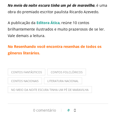
No meio da noite escura tinha um pé de maravilha
, é uma
obra do premiado escritor paulista Ricardo Azevedo.
A publicação da
Editora Ática
, reúne 10 contos
brilhantemente ilustrados e muito prazerosos de se ler.
Vale demais a leitura.
No
Resenhando
você encontra resenhas de todos os
gêneros literários.
CONTOS FANTÁSTICOS
CONTOS FOLCLÓRICOS
CONTOS NACIONAIS
LITERATURA NACIONAL
NO MEIO DA NOITE ESCURA TINHA UM PÉ DE MARAVILHA
0 comentário
0