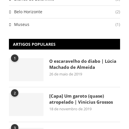
Belo Horizonte
(2)
Museus
(1)
ARTIGOS POPULARES
1
O escaravelho do diabo | Lúcia
Machado de Almeida
26 de maio de 2019
2
[Capa] Um garoto (quase)
atropelado | Vinicius Grossos
18 de novembro de 2019
3