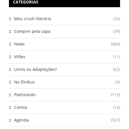
CATEGORIAS
Meu crush literário
(32)
Comprei pela capa
(39)
News
(484)
Vilões
(11)
Livros ou Adaptações?
(62)
No Ônibus
(9)
Poetizando
(113)
Contos
(14)
Agenda
(567)