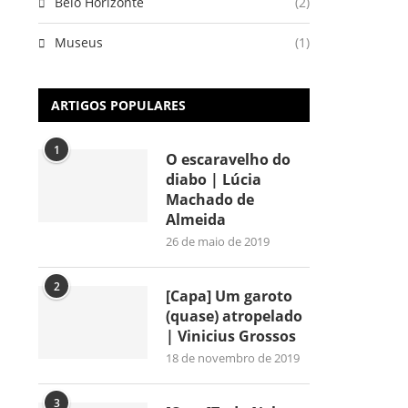
Belo Horizonte
(2)
Museus
(1)
ARTIGOS POPULARES
1
O escaravelho do
diabo | Lúcia
Machado de
Almeida
26 de maio de 2019
2
[Capa] Um garoto
(quase) atropelado
| Vinicius Grossos
18 de novembro de 2019
3