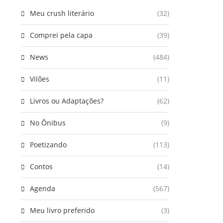
Meu crush literário
(32)
Comprei pela capa
(39)
News
(484)
Vilões
(11)
Livros ou Adaptações?
(62)
No Ônibus
(9)
Poetizando
(113)
Contos
(14)
Agenda
(567)
Meu livro preferido
(3)