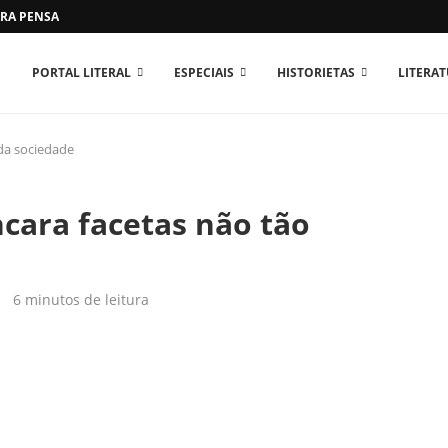
RA PENSAR O MUNDO...
PORTAL LITERAL
ESPECIAIS
HISTORIETAS
LITERA
 da sociedade
cara facetas não tão
6 minutos de leitura