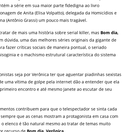
tém a série em sua maior parte fidedigna ao livro
agem de Anita (Elisa Volpatto), delegada da Homicídios e
ana (Antônio Grassi) um pouco mais tragável.
tratar de mais uma história sobre serial killer, mas
Bom dia,
m dúvida, uma das melhores séries originais da gigante de
a fazer críticas sociais de maneira pontual, o seriado
isoginia e o machismo estrutural característica do sistema
onistas seja por Verônica ter que aguentar piadinhas sexistas
de uma vítima de golpe pela internet dão a entender que ela
o primeiro encontro e até mesmo Janete ao escutar de seu
entos contribuem para que o telespectador se sinta cada
ca sempre que as cenas mostram a protagonista em casa com
 o elenco é tão natural mesmo ao tratar de temas muito
ior recurso de
Bom dia, Verônica
.