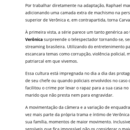
Por trabalhar diretamente na adaptação, Raphael man
adicionando uma camada extra de machismo na person
superior de Verônica e, em contrapartida, torna Carv
À primeira vista, a série parece um tanto genérica ao 
Verônica
surpreende o telespectador tornando-se, se
streaming brasileira. Utilizando do entretenimento par
escancara temas como corrupção, violência policial, m
patriarcal em que vivemos.
Essa cultura está impregnada no dia a dia das protag
de seu chefe ou quando policiais envolvidos no caso 
facilitou o crime por levar o rapaz para a sua casa n
marido que não presta nem para engravidar.
A movimentação da câmera e a variação de enquadram
vez mais parte da própria trama e íntimo de Verôni
sua família, momentos de maior movimento. Inclusive
sensíveis que fica impossível não os considerar o ma