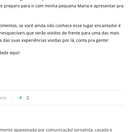
 me preparo para ir com minha pequena Maria e apresentar pra
timentos, se você ainda não conhece esse lugar encantador é
inesquecíveis que serão vividos de frente para uma das mais
 das suas experiências vividas por lá, conta pra gente!
idade
aqui
!
rio
0
mente apaixonada por comunicação! Jornalista, casada e