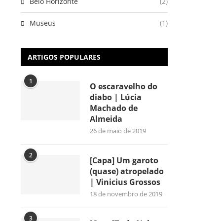
Belo Horizonte
(2)
Museus
(1)
ARTIGOS POPULARES
1
O escaravelho do
diabo | Lúcia
Machado de
Almeida
26 de maio de 2019
2
[Capa] Um garoto
(quase) atropelado
| Vinicius Grossos
18 de novembro de 2019
3