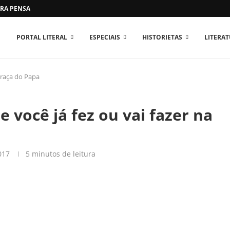
RA PENSAR O MUNDO...
PORTAL LITERAL
ESPECIAIS
HISTORIETAS
LITERA
 Praça do Papa
e você já fez ou vai fazer na
017
5 minutos de leitura