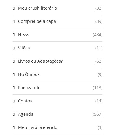
Meu crush literário
(32)
Comprei pela capa
(39)
News
(484)
Vilões
(11)
Livros ou Adaptações?
(62)
No Ônibus
(9)
Poetizando
(113)
Contos
(14)
Agenda
(567)
Meu livro preferido
(3)