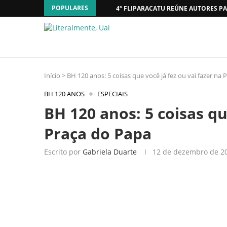
POPULARES
4º FLIPARACATU REÚNE AUTORES PA
Início
>
BH 120 anos: 5 coisas que você já fez ou vai fazer na
BH 120 ANOS
ESPECIAIS
BH 120 anos: 5 coisas qu
Praça do Papa
Escrito por
Gabriela Duarte
12 de dezembro de 2