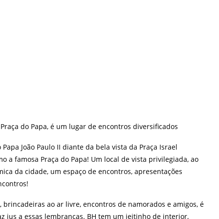
 Praça do Papa, é um
lugar de encontros diversificados
 Papa João Paulo II diante da bela vista da Praça Israel
mo a famosa Praça do Papa! Um local de vista privilegiada, ao
âmica da cidade, um espaço de encontros, apresentações
ncontros!
a, brincadeiras ao ar livre, encontros de namorados e amigos,
é
 jus a essas lembranças. BH tem um jeitinho de interior,