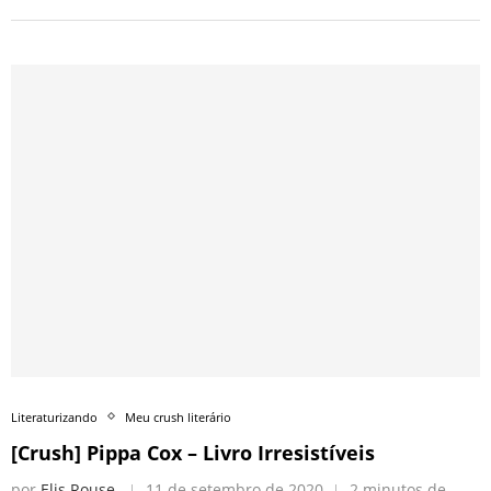
Literaturizando
Meu crush literário
[Crush] Pippa Cox – Livro Irresistíveis
por
Elis Rouse
11 de setembro de 2020
2 minutos de