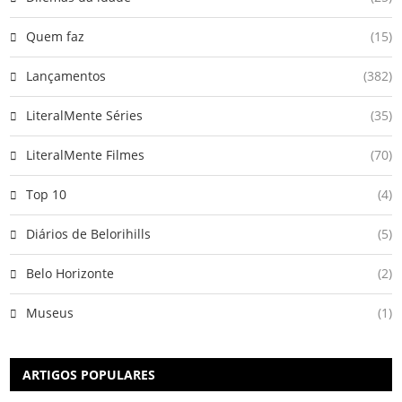
Quem faz
(15)
Lançamentos
(382)
LiteralMente Séries
(35)
LiteralMente Filmes
(70)
Top 10
(4)
Diários de Belorihills
(5)
Belo Horizonte
(2)
Museus
(1)
ARTIGOS POPULARES