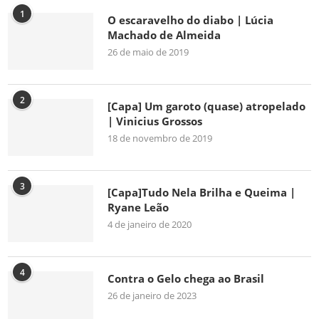
1
O escaravelho do diabo | Lúcia
Machado de Almeida
26 de maio de 2019
2
[Capa] Um garoto (quase) atropelado
| Vinicius Grossos
18 de novembro de 2019
3
[Capa]Tudo Nela Brilha e Queima |
Ryane Leão
4 de janeiro de 2020
4
Contra o Gelo chega ao Brasil
26 de janeiro de 2023