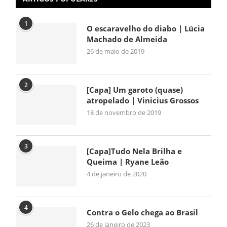
1
O escaravelho do diabo | Lúcia
Machado de Almeida
26 de maio de 2019
2
[Capa] Um garoto (quase)
atropelado | Vinicius Grossos
18 de novembro de 2019
3
[Capa]Tudo Nela Brilha e
Queima | Ryane Leão
4 de janeiro de 2020
4
Contra o Gelo chega ao Brasil
26 de janeiro de 2023