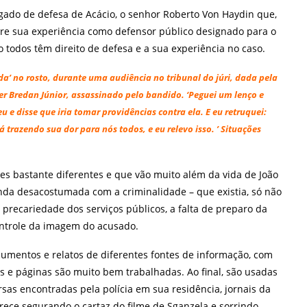
gado de defesa de Acácio, o senhor Roberto Von Haydin que,
obre sua experiência como defensor público designado para o
 todos têm direito de defesa e a sua experiência no caso.
’ no rosto, durante uma audiência no tribunal do júri, dada pela
 Bredan Júnior, assassinado pelo bandido. ‘Peguei um lenço e
u e disse que iria tomar providências contra ela. E eu retruquei:
 trazendo sua dor para nós todos, e eu relevo isso. ’ Situações
es bastante diferentes e que vão muito além da vida de João
inda desacostumada com a criminalidade – que existia, só não
a precariedade dos serviços públicos, a falta de preparo da
 controle da imagem do acusado.
cumentos e relatos de diferentes fontes de informação, com
 e páginas são muito bem trabalhadas. Ao final, são usadas
sas encontradas pela polícia em sua residência, jornais da
ece segurando o cartaz do filme de Sganzela e sorrindo.