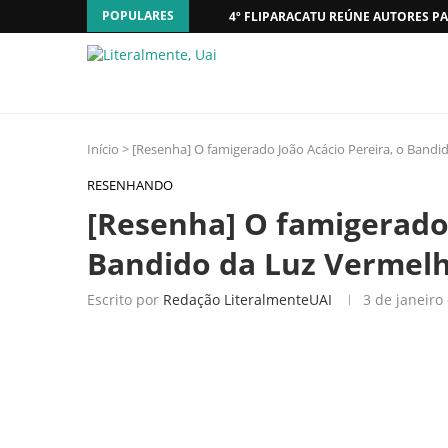
POPULARES
4º FLIPARACATU REÚNE AUTORES PA
Início
>
[Resenha] O famigerado João Acácio Pereira, o Bandi
RESENHANDO
[Resenha] O famigerado 
Bandido da Luz Vermel
Escrito por
Redação LiteralmenteUAI
3 de janeiro