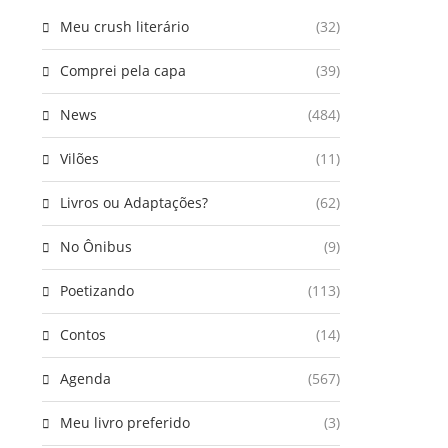
Meu crush literário
(32)
Comprei pela capa
(39)
News
(484)
Vilões
(11)
Livros ou Adaptações?
(62)
No Ônibus
(9)
Poetizando
(113)
Contos
(14)
Agenda
(567)
Meu livro preferido
(3)