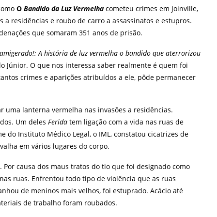
 como
O
Bandido da Luz Vermelha
cometeu crimes em Joinville,
os a residências e roubo de carro a assassinatos e estupros.
ndenações que somaram 351 anos de prisão.
amigerado!: A história de luz vermelha o bandido que aterrorizou
alo Júnior. O que nos interessa saber realmente é quem foi
tantos crimes e aparições atribuídos a ele, pôde permanecer
 uma lanterna vermelha nas invasões a residências.
lidos. Um deles
Ferida
tem ligação com a vida nas ruas de
me do Instituto Médico Legal, o IML, constatou cicatrizes de
avalha em vários lugares do corpo.
. Por causa dos maus tratos do tio que foi designado como
 nas ruas. Enfrentou todo tipo de violência que as ruas
nhou de meninos mais velhos, foi estuprado. Acácio até
teriais de trabalho foram roubados.