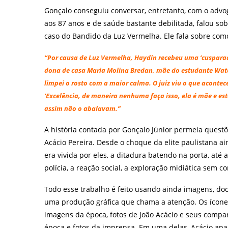
Gonçalo conseguiu conversar, entretanto, com o advo
aos 87 anos e de saúde bastante debilitada, falou s
caso do Bandido da Luz Vermelha. Ele fala sobre como
“Por causa de Luz Vermelha, Haydin recebeu uma ‘cusparada
dona de casa Maria Molina Bredan, mãe do estudante Water
limpei o rosto com a maior calma. O juiz viu o que acontece
‘Excelência, de maneira nenhuma faça isso, ela é mãe e está
assim não o abalavam.”
A história contada por Gonçalo Júnior permeia questõ
Acácio Pereira. Desde o choque da elite paulistana a
era vivida por eles, a ditadura batendo na porta, até 
polícia, a reação social, a exploração midiática sem
Todo esse trabalho é feito usando ainda imagens, do
uma produção gráfica que chama a atenção. Os ícones
imagens da época, fotos de João Acácio e seus compar
época e fotos da imprensa. Em uma delas, Acácio apar