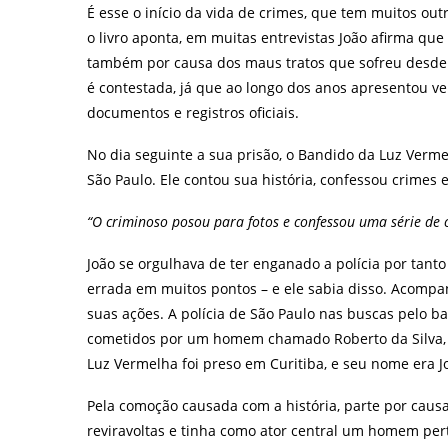
É esse o início da vida de crimes, que tem muitos o
o livro aponta, em muitas entrevistas João afirma que
também por causa dos maus tratos que sofreu desde n
é contestada, já que ao longo dos anos apresentou v
documentos e registros oficiais.
No dia seguinte a sua prisão, o Bandido da Luz Verm
São Paulo. Ele contou sua história, confessou crimes 
“O criminoso posou para fotos e confessou uma série de 
João se orgulhava de ter enganado a polícia por tant
errada em muitos pontos – e ele sabia disso. Acompan
suas ações. A polícia de São Paulo nas buscas pelo b
cometidos por um homem chamado Roberto da Silva, h
Luz Vermelha foi preso em Curitiba, e seu nome era 
Pela comoção causada com a história, parte por causa
reviravoltas e tinha como ator central um homem pert