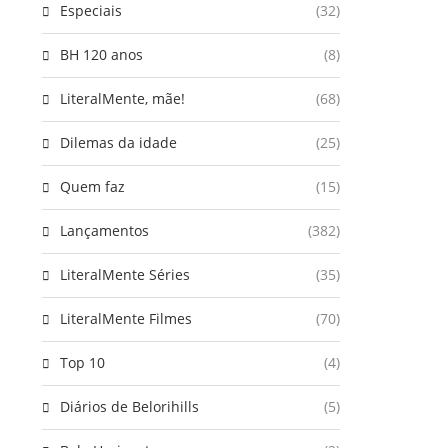
Especiais
(32)
BH 120 anos
(8)
LiteralMente, mãe!
(68)
Dilemas da idade
(25)
Quem faz
(15)
Lançamentos
(382)
LiteralMente Séries
(35)
LiteralMente Filmes
(70)
Top 10
(4)
Diários de Belorihills
(5)