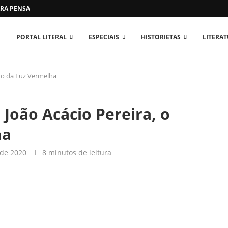
RA PENSAR O MUNDO...
PORTAL LITERAL
ESPECIAIS
HISTORIETAS
LITERA
do da Luz Vermelha
João Acácio Pereira, o
ha
 de 2020
8 minutos de leitura