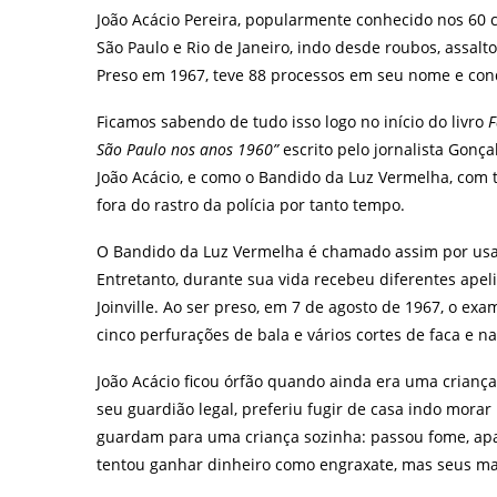
João Acácio Pereira, popularmente conhecido nos 60
São Paulo e Rio de Janeiro, indo desde roubos, assalt
Preso em 1967, teve 88 processos em seu nome e co
Ficamos sabendo de tudo isso logo no início do livro
F
São Paulo nos anos 1960”
escrito pelo jornalista Gonç
João Acácio, e como o Bandido da Luz Vermelha, com 
fora do rastro da polícia por tanto tempo.
O Bandido da Luz Vermelha é chamado assim por usar
Entretanto, durante sua vida recebeu diferentes ape
Joinville. Ao ser preso, em 7 de agosto de 1967, o exa
cinco perfurações de bala e vários cortes de faca e n
João Acácio ficou órfão quando ainda era uma criança
seu guardião legal, preferiu fugir de casa indo morar
guardam para uma criança sozinha: passou fome, apa
tentou ganhar dinheiro como engraxate, mas seus ma