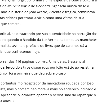
 Marginal. O grupo formava uma espécie de contra cultura à
as da
Nouvelle Vague
de Goddard. Sganzela nunca disse o
 mas a história de João Acácio, violenta e trágica, combinava
tas críticas por tratar Acácio como uma vítima de sua
mes que cometeu.
policial, se destacando por sua autenticidade na narração das
carreira quando o Bandido da Luz Vermelha tomou as manchetes
alista assina o prefácio do livro, que de cara nos dá a
cial que conhecemos hoje.
rer das 416 páginas do livro. Uma delas, é essencial
e, levou dois tiros disparados por João Acácio ao resistir a
únior foi a primeira que deu sobre o caso.
portantíssimo receptador da mercadoria roubada por João
vista, mas o homem não morava mais no endereço indicado e
 apesar de o jornalista apontar o nervosismo do rapaz que o
os anos 60.