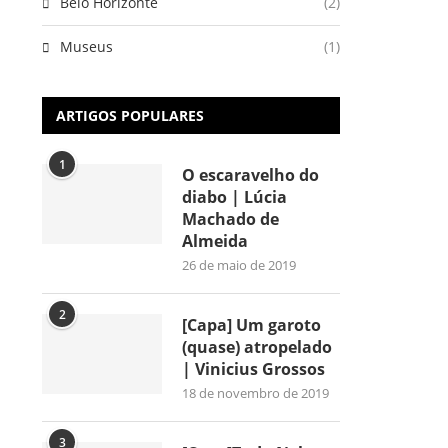
Belo Horizonte
(2)
Museus
(1)
ARTIGOS POPULARES
1
O escaravelho do
diabo | Lúcia
Machado de
Almeida
26 de maio de 2019
2
[Capa] Um garoto
(quase) atropelado
| Vinicius Grossos
18 de novembro de 2019
3