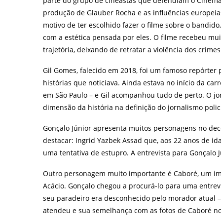
parte do grupo de cineastas que defendiam o Cinema
produção de Glauber Rocha e as influências europei
motivo de ter escolhido fazer o filme sobre o bandido,
com a estética pensada por eles. O filme recebeu mui
trajetória, deixando de retratar a violência dos cri
Gil Gomes, falecido em 2018, foi um famoso repórter 
histórias que noticiava. Ainda estava no início da 
em São Paulo – e Gil acompanhou tudo de perto. O jorn
dimensão da história na definição do jornalismo poli
Gonçalo Júnior apresenta muitos personagens no decor
destacar: Ingrid Yazbek Assad que, aos 22 anos de idad
uma tentativa de estupro. A entrevista para Gonçalo J
Outro personagem muito importante é Caboré, um im
Acácio. Gonçalo chegou a procurá-lo para uma entre
seu paradeiro era desconhecido pelo morador atual –
atendeu e sua semelhança com as fotos de Caboré n