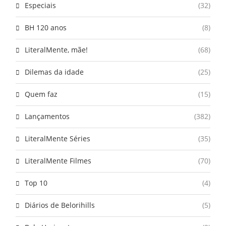
Especiais
(32)
BH 120 anos
(8)
LiteralMente, mãe!
(68)
Dilemas da idade
(25)
Quem faz
(15)
Lançamentos
(382)
LiteralMente Séries
(35)
LiteralMente Filmes
(70)
Top 10
(4)
Diários de Belorihills
(5)