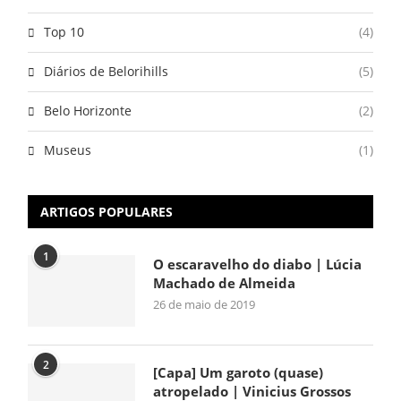
Top 10
(4)
Diários de Belorihills
(5)
Belo Horizonte
(2)
Museus
(1)
ARTIGOS POPULARES
1
O escaravelho do diabo | Lúcia
Machado de Almeida
26 de maio de 2019
2
[Capa] Um garoto (quase)
atropelado | Vinicius Grossos