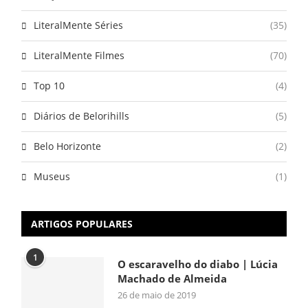
LiteralMente Séries
(35)
LiteralMente Filmes
(70)
Top 10
(4)
Diários de Belorihills
(5)
Belo Horizonte
(2)
Museus
(1)
ARTIGOS POPULARES
1
O escaravelho do diabo | Lúcia
Machado de Almeida
26 de maio de 2019