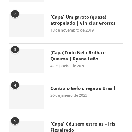
2
[Capa] Um garoto (quase)
atropelado | Vinicius Grossos
18 de novembro de 2019
3
[Capa]Tudo Nela Brilha e
Queima | Ryane Leão
4 de janeiro de 2020
4
Contra o Gelo chega ao Brasil
26 de janeiro de 2023
5
[Capa] Céu sem estrelas – Iris
Figueiredo