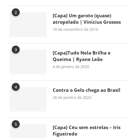
2
[Capa] Um garoto (quase)
atropelado | Vinicius Grossos
18 de novembro de 2019
3
[Capa]Tudo Nela Brilha e
Queima | Ryane Leão
4 de janeiro de 2020
4
Contra o Gelo chega ao Brasil
26 de janeiro de 2023
5
[Capa] Céu sem estrelas – Iris
Figueiredo