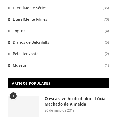
LiteralMente Séries
(35)
LiteralMente Filmes
(70)
Top 10
(4)
Diários de Belorihills
(5)
Belo Horizonte
(2)
Museus
(1)
ARTIGOS POPULARES
1
O escaravelho do diabo | Lúcia
Machado de Almeida
26 de maio de 2019