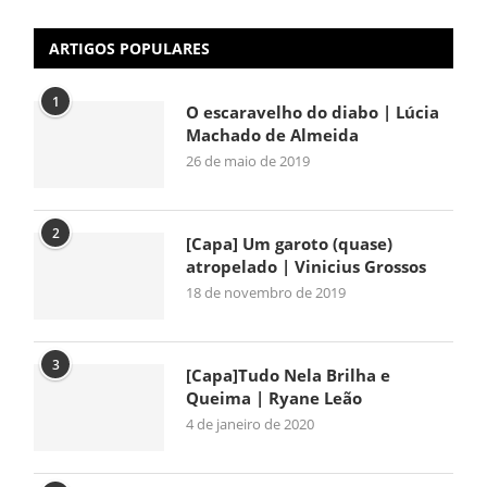
ARTIGOS POPULARES
1
O escaravelho do diabo | Lúcia
Machado de Almeida
26 de maio de 2019
2
[Capa] Um garoto (quase)
atropelado | Vinicius Grossos
18 de novembro de 2019
3
[Capa]Tudo Nela Brilha e
Queima | Ryane Leão
4 de janeiro de 2020