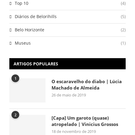
Top 10
(4)
Diários de Belorihills
(5)
Belo Horizonte
(2)
Museus
(1)
ARTIGOS POPULARES
1
O escaravelho do diabo | Lúcia
Machado de Almeida
26 de maio de 2019
2
[Capa] Um garoto (quase)
atropelado | Vinicius Grossos
18 de novembro de 2019